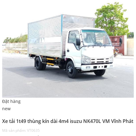
Đặt hàng
new
Xe tải 1t49 thùng kín dài 4m4 isuzu NK470L VM Vĩnh Phát
Mã sản phẩm: VT0635