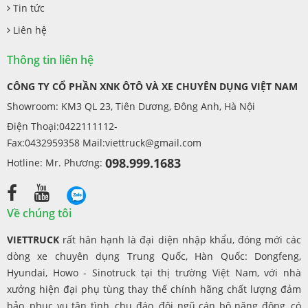
Tin tức
Liên hệ
Thông tin liên hệ
CÔNG TY CỔ PHẦN XNK ÔTÔ VÀ XE CHUYÊN DỤNG VIỆT NAM
Showroom: KM3 QL 23, Tiên Dương, Đông Anh, Hà Nội
Điện Thoại:0422111112-
Fax:0432959358 Mail:
viettruck@gmail.com
098.999.1683
Hotline: Mr. Phương:
Về chúng tôi
VIETTRUCK
rất hân hạnh là đại diện nhập khẩu, đóng mới các
dòng xe chuyên dụng Trung Quốc, Hàn Quốc: Dongfeng,
Hyundai, Howo - Sinotruck tại thị trường Việt Nam, với nhà
xưởng hiện đại phụ tùng thay thế chính hãng chất lượng đảm
bảo, phục vụ tận tình, chu đáo, đội ngũ cán bộ năng động, có