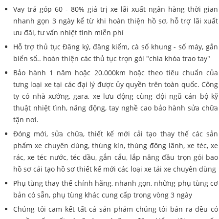
Vay trả góp 60 - 80% giá trị xe lãi xuất ngân hàng thời gian
nhanh gọn 3 ngày kể từ khi hoàn thiện hồ sơ, hỗ trợ lãi xuất
ưu đãi, tư vấn nhiệt tình miễn phí
Hỗ trợ thủ tục Đăng ký, đăng kiểm, cà số khung - số máy, gắn
biển số.. hoàn thiện các thủ tục trọn gói "chìa khóa trao tay"
Bảo hành 1 năm hoặc 20.000km hoặc theo tiêu chuẩn của
tưng loại xe tại các đại lý được ủy quyền trên toàn quốc. Công
ty có nhà xưởng, gara, xe lưu động cùng đội ngũ cán bộ kỹ
thuật nhiệt tình, năng động, tay nghề cao bảo hành sửa chữa
tận nơi.
Đóng mới, sửa chữa, thiết kế mới cải tạo thay thế các sản
phẩm xe chuyên dùng, thùng kín, thùng đông lãnh, xe téc, xe
rác, xe téc nước, téc dầu, gắn cẩu, lắp nâng đầu trọn gói bao
hồ sơ cải tạo hồ sơ thiết kế mới các loại xe tải xe chuyên dùng
Phụ tùng thay thế chính hãng, nhanh gọn, những phụ tùng cơ
bản có sẵn, phụ tùng khác cung cấp trong vòng 3 ngày
Chúng tôi cam kết tất cả sản phảm chúng tôi bán ra đều có