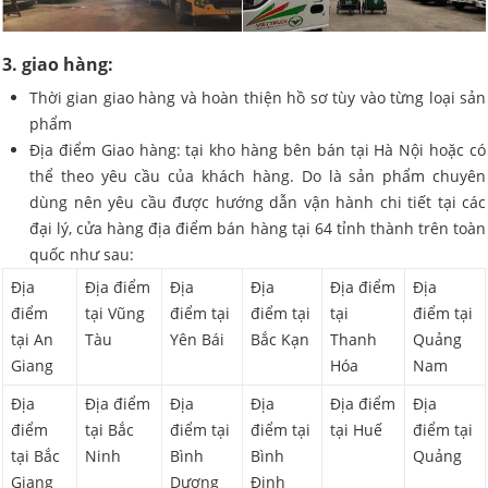
3. giao hàng:
Thời gian giao hàng và hoàn thiện hồ sơ tùy vào từng loại sản
phẩm
Địa điểm Giao hàng: tại kho hàng bên bán tại Hà Nội hoặc có
thể theo yêu cầu của khách hàng. Do là sản phẩm chuyên
dùng nên yêu cầu được hướng dẫn vận hành chi tiết tại các
đại lý, cửa hàng địa điểm bán hàng tại 64 tỉnh thành trên toàn
quốc như sau:
Địa
Địa điểm
Địa
Địa
Địa điểm
Địa
điểm
tại Vũng
điểm tại
điểm tại
tại
điểm tại
tại An
Tàu
Yên Bái
Bắc Kạn
Thanh
Quảng
Giang
Hóa
Nam
Địa
Địa điểm
Địa
Địa
Địa điểm
Địa
điểm
tại Bắc
điểm tại
điểm tại
tại Huế
điểm tại
tại Bắc
Ninh
Bình
Bình
Quảng
Giang
Dương
Định