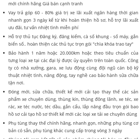
mới chính hãng Giá bán cạnh tranh
Vay trả góp 60 - 80% giá trị xe lãi xuất ngân hàng thời gian
nhanh gọn 3 ngày kể từ khi hoàn thiện hồ sơ, hỗ trợ lãi xuất
ưu đãi, tư vấn nhiệt tình miễn phí
Hỗ trợ thủ tục Đăng ký, đăng kiểm, cà số khung - số máy, gắn
biển số.. hoàn thiện các thủ tục trọn gói "chìa khóa trao tay"
Bảo hành 1 năm hoặc 20.000km hoặc theo tiêu chuẩn của
tưng loại xe tại các đại lý được ủy quyền trên toàn quốc. Công
ty có nhà xưởng, gara, xe lưu động cùng đội ngũ cán bộ kỹ
thuật nhiệt tình, năng động, tay nghề cao bảo hành sửa chữa
tận nơi.
Đóng mới, sửa chữa, thiết kế mới cải tạo thay thế các sản
phẩm xe chuyên dùng, thùng kín, thùng đông lãnh, xe téc, xe
rác, xe téc nước, téc dầu, gắn cẩu, lắp nâng đầu trọn gói bao
hồ sơ cải tạo hồ sơ thiết kế mới các loại xe tải xe chuyên dùng
Phụ tùng thay thế chính hãng, nhanh gọn, những phụ tùng cơ
bản có sẵn, phụ tùng khác cung cấp trong vòng 3 ngày