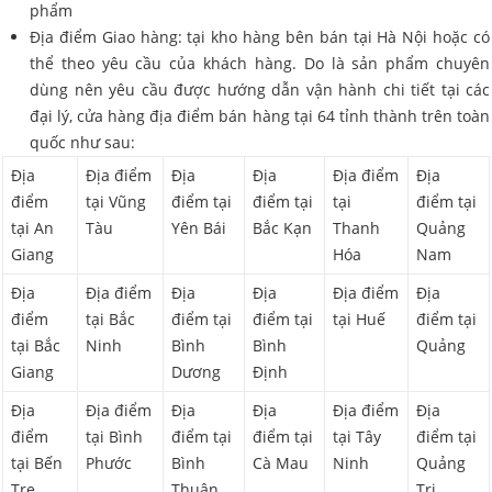
phẩm
Địa điểm Giao hàng: tại kho hàng bên bán tại Hà Nội hoặc có
thể theo yêu cầu của khách hàng. Do là sản phẩm chuyên
dùng nên yêu cầu được hướng dẫn vận hành chi tiết tại các
đại lý, cửa hàng địa điểm bán hàng tại 64 tỉnh thành trên toàn
quốc như sau:
Địa
Địa điểm
Địa
Địa
Địa điểm
Địa
điểm
tại Vũng
điểm tại
điểm tại
tại
điểm tại
tại An
Tàu
Yên Bái
Bắc Kạn
Thanh
Quảng
Giang
Hóa
Nam
Địa
Địa điểm
Địa
Địa
Địa điểm
Địa
điểm
tại Bắc
điểm tại
điểm tại
tại Huế
điểm tại
tại Bắc
Ninh
Bình
Bình
Quảng
Giang
Dương
Định
Địa
Địa điểm
Địa
Địa
Địa điểm
Địa
điểm
tại Bình
điểm tại
điểm tại
tại Tây
điểm tại
tại Bến
Phước
Bình
Cà Mau
Ninh
Quảng
Tre
Thuận
Trị