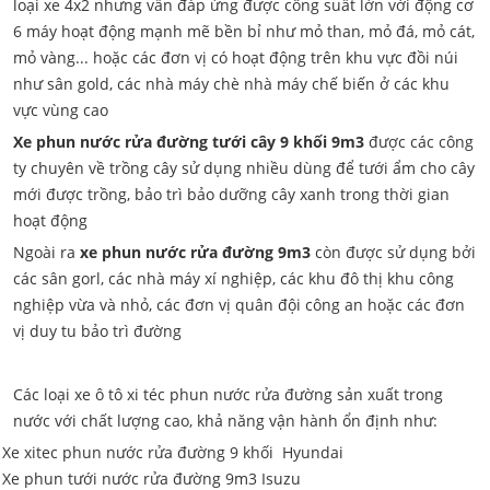
loại xe 4x2 nhưng vẫn đáp ứng được công suất lớn với động cơ
6 máy hoạt động mạnh mẽ bền bỉ như mỏ than, mỏ đá, mỏ cát,
mỏ vàng... hoặc các đơn vị có hoạt động trên khu vực đồi núi
như sân gold, các nhà máy chè nhà máy chế biến ở các khu
vực vùng cao
Xe phun nước rửa đường tưới cây 9 khối 9m3
được các công
ty chuyên về trồng cây sử dụng nhiều dùng để tưới ẩm cho cây
mới được trồng, bảo trì bảo dưỡng cây xanh trong thời gian
hoạt động
Ngoài ra
xe phun nước rửa đường 9m3
còn được sử dụng bởi
các sân gorl, các nhà máy xí nghiệp, các khu đô thị khu công
nghiệp vừa và nhỏ, các đơn vị quân đội công an hoặc các đơn
vị duy tu bảo trì đường
Các loại xe ô tô xi téc phun nước rửa đường sản xuất trong
nước với chất lượng cao, khả năng vận hành ổn định như:
Xe xitec phun nước rửa đường 9 khối Hyundai
Xe phun tưới nước rửa đường 9m3 Isuzu