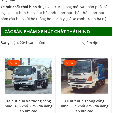
xe hút chất thải hino
được Viettruck đóng mới và phân phối các
loại xe hút bùn hino, hút bể phốt hino, hút chất thải hino, hút
hầm cầu hino với hệ thống bơm van ý, giá xe cạnh tranh hà nội
CÁC SẢN PHẨM XE HÚT CHẤT THẢI HINO
Đang hiện: 20/4 sản phẩm
NEW
NEW
Xe hút bùn và thông cống
Xe hút bùn thông cống
hino FG 6 khối 6m3 đa năng
hino FC 4 khối 4m3 đa năng
áp lực cao
áp lực cao