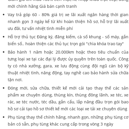
mới chính hãng Giá bán cạnh tranh
Vay trả góp 60 - 80% giá trị xe lãi xuất ngân hàng thời gian
nhanh gọn 3 ngày kể từ khi hoàn thiện hồ sơ, hỗ trợ lãi xuất
ưu đãi, tư vấn nhiệt tình miễn phí
Hỗ trợ thủ tục Đăng ký, đăng kiểm, cà số khung - số máy, gắn
biển số.. hoàn thiện các thủ tục trọn gói "chìa khóa trao tay"
Bảo hành 1 năm hoặc 20.000km hoặc theo tiêu chuẩn của
tưng loại xe tại các đại lý được ủy quyền trên toàn quốc. Công
ty có nhà xưởng, gara, xe lưu động cùng đội ngũ cán bộ kỹ
thuật nhiệt tình, năng động, tay nghề cao bảo hành sửa chữa
tận nơi.
Đóng mới, sửa chữa, thiết kế mới cải tạo thay thế các sản
phẩm xe chuyên dùng, thùng kín, thùng đông lãnh, xe téc, xe
rác, xe téc nước, téc dầu, gắn cẩu, lắp nâng đầu trọn gói bao
hồ sơ cải tạo hồ sơ thiết kế mới các loại xe tải xe chuyên dùng
Phụ tùng thay thế chính hãng, nhanh gọn, những phụ tùng cơ
bản có sẵn, phụ tùng khác cung cấp trong vòng 3 ngày