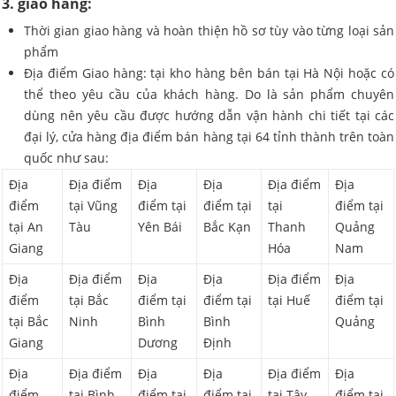
3. giao hàng:
Thời gian giao hàng và hoàn thiện hồ sơ tùy vào từng loại sản
phẩm
Địa điểm Giao hàng: tại kho hàng bên bán tại Hà Nội hoặc có
thể theo yêu cầu của khách hàng. Do là sản phẩm chuyên
dùng nên yêu cầu được hướng dẫn vận hành chi tiết tại các
đại lý, cửa hàng địa điểm bán hàng tại 64 tỉnh thành trên toàn
quốc như sau:
Địa
Địa điểm
Địa
Địa
Địa điểm
Địa
điểm
tại Vũng
điểm tại
điểm tại
tại
điểm tại
tại An
Tàu
Yên Bái
Bắc Kạn
Thanh
Quảng
Giang
Hóa
Nam
Địa
Địa điểm
Địa
Địa
Địa điểm
Địa
điểm
tại Bắc
điểm tại
điểm tại
tại Huế
điểm tại
tại Bắc
Ninh
Bình
Bình
Quảng
Giang
Dương
Định
Địa
Địa điểm
Địa
Địa
Địa điểm
Địa
điểm
tại Bình
điểm tại
điểm tại
tại Tây
điểm tại