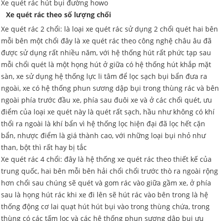
Xe quét rác hút bụi đường howo
Xe quét rác theo số lượng chổi
Xe quét rác 2 chổi: là loại xe quét rác sử dụng 2 chổi quét hai bên
mỗi bên một chổi đây là xe quét rác theo công nghệ châu âu đã
được sử dụng rất nhiều năm, với hệ thống hút rất phức tạp sau
mỗi chổi quét là một họng hút ở giữa có hệ thống hút khắp mặt
sàn, xe sử dụng hệ thống lực li tâm để lọc sạch bụi bẩn đưa ra
ngoài, xe có hệ thống phun sương dập bụi trong thùng rác và bên
ngoài phía trước đầu xe, phía sau đuôi xe và ở các chổi quét, ưu
điểm của loại xe quét này là quét rất sạch, hầu như không có khí
thổi ra ngoài là khí bẩn vì hệ thống lọc hiện đại đã lọc hết cặn
bẩn, nhược điểm là giá thành cao, với những loại bụi nhỏ như
than, bột thì rất hay bị tắc
Xe quét rác 4 chổi: đây là hệ thống xe quét rác theo thiết kế của
trung quốc, hai bên mỗi bên hải chổi chổi trước thò ra ngoài rộng
hơn chổi sau chúng sẽ quét và gom rác vào giữa gầm xe, ở phía
sau là họng hút rác khi xe đi lên sẽ hút rác vào bên trong là hệ
thống động cơ lai quạt hút hút bụi vào trong thùng chứa, trong
thùng có các tấm lọc và các hệ thống phun sương dập bụi ưu