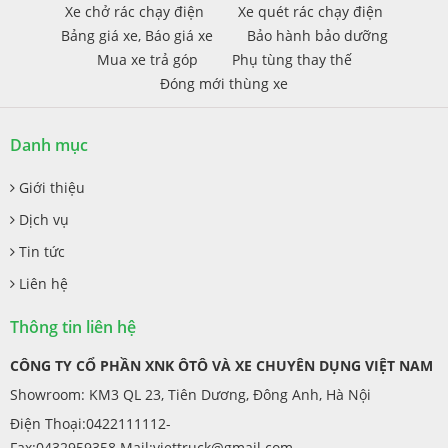
Xe chở rác chạy điện
Xe quét rác chạy điện
Bảng giá xe, Báo giá xe
Bảo hành bảo dưỡng
Mua xe trả góp
Phụ tùng thay thế
Đóng mới thùng xe
Danh mục
Giới thiệu
Dịch vụ
Tin tức
Liên hệ
Thông tin liên hệ
CÔNG TY CỔ PHẦN XNK ÔTÔ VÀ XE CHUYÊN DỤNG VIỆT NAM
Showroom: KM3 QL 23, Tiên Dương, Đông Anh, Hà Nội
Điện Thoại:0422111112-
Fax:0432959358 Mail:
viettruck@gmail.com