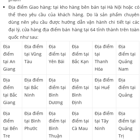
Địa điểm Giao hàng: tại kho hàng bên bán tại Hà Nội hoặc có
thể theo yêu cầu của khách hàng. Do là sản phẩm chuyên
dùng nên yêu cầu được hướng dẫn vận hành chi tiết tại các
đại lý, cửa hàng địa điểm bán hàng tại 64 tỉnh thành trên toàn
quốc như sau:
Địa
Địa điểm
Địa
Địa
Địa điểm
Địa
điểm
tại Vũng
điểm tại
điểm tại
tại
điểm tại
tại An
Tàu
Yên Bái
Bắc Kạn
Thanh
Quảng
Giang
Hóa
Nam
Địa
Địa điểm
Địa
Địa
Địa điểm
Địa
điểm
tại Bắc
điểm tại
điểm tại
tại Huế
điểm tại
tại Bắc
Ninh
Bình
Bình
Quảng
Giang
Dương
Định
Địa
Địa điểm
Địa
Địa
Địa điểm
Địa
điểm
tại Bình
điểm tại
điểm tại
tại Tây
điểm tại
tại Bến
Phước
Bình
Cà Mau
Ninh
Quảng
Tre
Thuận
Trị