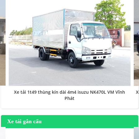
Xe tải 1t49 thùng kín dài 4m4 isuzu NK470L VM Vĩnh
X
Phát
Xe tải gắn cẩu