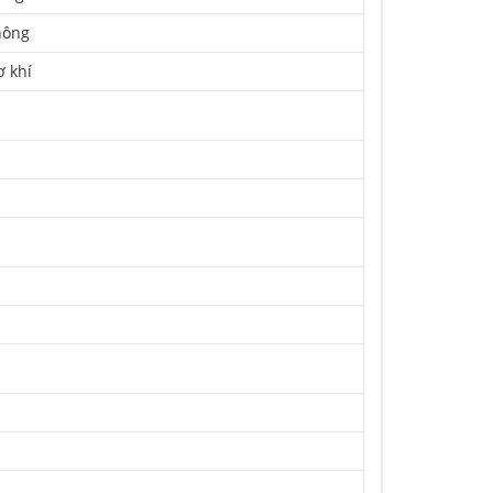
hông
ơ khí