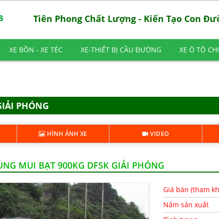
Tiên Phong Chất Lượng - Kiến Tạo Con Đ
XE BỒN - XE TÉC
XE-THIẾT BỊ CẦU ĐƯỜNG
XE Ô TÔ C
GIẢI PHÓNG
HÌNH ẢNH XE
VIDEO
ÙNG MUI BẠT 900KG DFSK GIẢI PHÓNG
Giá bán (tham k
Năm sản xuất