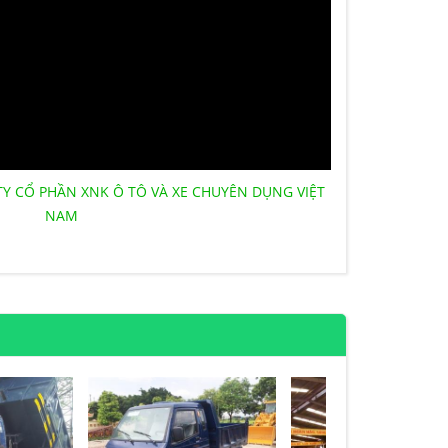
TY CỔ PHẦN XNK Ô TÔ VÀ XE CHUYÊN DỤNG VIỆT
NAM