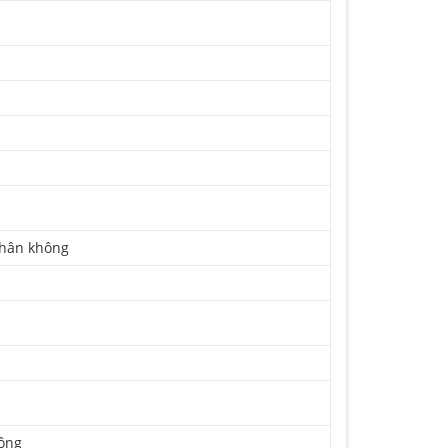
chân không
hông