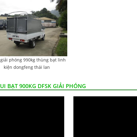
i giải phóng 990kg thùng bạt linh
kiện dongfeng thái lan
UI BẠT 900KG DFSK GIẢI PHÓNG