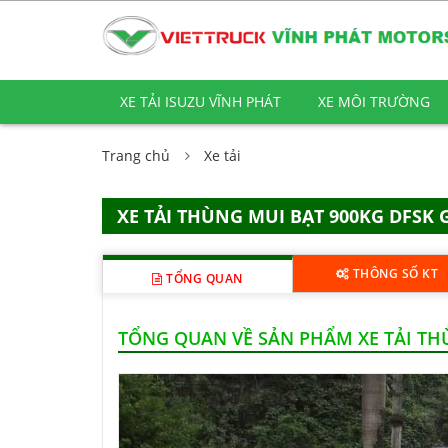
XE TẢI ISUZU VĨNH PHÁT
XE MÔI TRƯỜNG
Trang chủ
Xe tải
XE TẢI THÙNG MUI BẠT 900KG DFSK 
THÔNG SỐ KT
TỔNG QUAN
TỔNG QUAN VỀ SẢN PHẨM XE TẢI TH