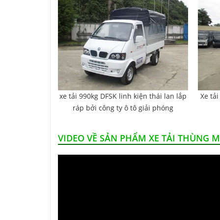
xe tải 990kg DFSK linh kiện thái lan lắp
Xe tả
ráp bởi công ty ô tô giải phóng
VIDEO VỀ SẢN PHẨM XE TẢI THÙNG M