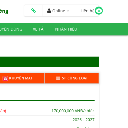
ường
Online
Liên hệ
HUYÊN DÙNG
XE TẢI
NHÃN HIỆU
KHUYẾN MẠI
SP CÙNG LOẠI
hảo)
170,000,000
VNĐ/chiếc
2026 - 2027