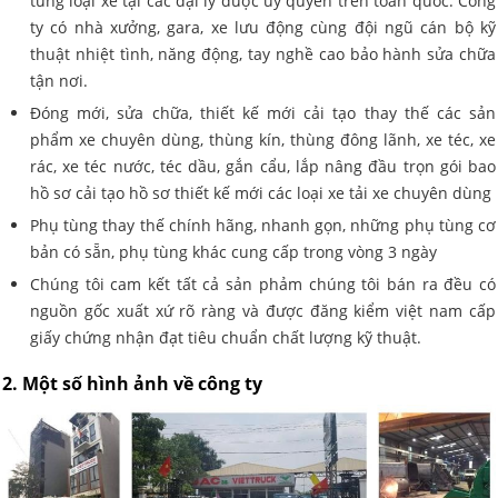
tưng loại xe tại các đại lý được ủy quyền trên toàn quốc. Công
ty có nhà xưởng, gara, xe lưu động cùng đội ngũ cán bộ kỹ
thuật nhiệt tình, năng động, tay nghề cao bảo hành sửa chữa
tận nơi.
Đóng mới, sửa chữa, thiết kế mới cải tạo thay thế các sản
phẩm xe chuyên dùng, thùng kín, thùng đông lãnh, xe téc, xe
rác, xe téc nước, téc dầu, gắn cẩu, lắp nâng đầu trọn gói bao
hồ sơ cải tạo hồ sơ thiết kế mới các loại xe tải xe chuyên dùng
Phụ tùng thay thế chính hãng, nhanh gọn, những phụ tùng cơ
bản có sẵn, phụ tùng khác cung cấp trong vòng 3 ngày
Chúng tôi cam kết tất cả sản phảm chúng tôi bán ra đều có
nguồn gốc xuất xứ rõ ràng và được đăng kiểm việt nam cấp
giấy chứng nhận đạt tiêu chuẩn chất lượng kỹ thuật.
2. Một số hình ảnh về công ty