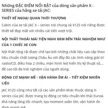
Những ĐẶC ĐIỂM NỔI BẬT của dòng sản phẩm X -
SERIES của hãng xe tải JAC:
THIẾT KẾ NGOẠI QUAN THỜI THƯỢNG
Cabin của xe tải JAC X – series nói chung và X125 nói riêng được
thiết kế đẹp mắt với nhiều cải tiến vượt trội.
NỘI THẤT THOẢI MÁI TIỆN NGHI ĐEM ĐẾN TRẢI NGHIỆM NHƯ
CỦA 1 CHIẾC XE CON
Nội thất rộng rãi được chế tạo bởi những chất liệu cao cấp theo
tiêu chuẩn chất lượng Châu Âu với đầy đủ các tính năng giải trí
radio/CD, điều hòa 2 chiều, màn hình led hiển thị kỹ thuật số,...
đề cao tối đa trải nghiệm của người dùng.
ĐỘNG CƠ MẠNH MẼ - VẬN HÀNH ÊM ÁI – TIẾT KIỆM NHIÊN
LIỆU
JAC X125 cũng như tất cả các sản phẩm khác thuộc dòng X-
series của JAC được trang bị động cơ tiêu chuẩn khí thải Euro4,
khả năng tăng tốc nhanh, tạo moment xoắn lớn, vận hành ổn
định mạnh mẽ.