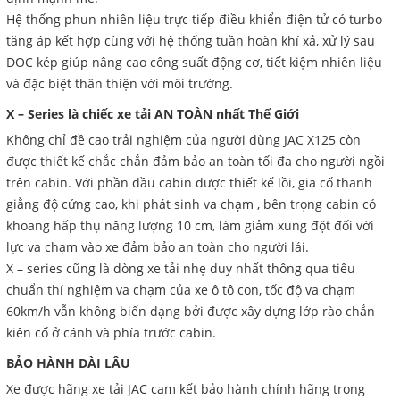
Hệ thống phun nhiên liệu trực tiếp điều khiển điện tử có turbo
tăng áp kết hợp cùng với hệ thống tuần hoàn khí xả, xử lý sau
DOC kép giúp nâng cao công suất động cơ, tiết kiệm nhiên liệu
và đặc biệt thân thiện với môi trường.
X – Series là chiếc xe tải AN TOÀN nhất Thế Giới
Không chỉ đề cao trải nghiệm của người dùng JAC X125 còn
được thiết kế chắc chắn đảm bảo an toàn tối đa cho người ngồi
trên cabin. Với phần đầu cabin được thiết kế lồi, gia cố thanh
giằng độ cứng cao, khi phát sinh va chạm , bên trọng cabin có
khoang hấp thụ năng lượng 10 cm, làm giảm xung đột đối với
lực va chạm vào xe đảm bảo an toàn cho người lái.
X – series cũng là dòng xe tải nhẹ duy nhất thông qua tiêu
chuẩn thí nghiệm va chạm của xe ô tô con, tốc độ va chạm
60km/h vẫn không biến dạng bởi được xây dựng lớp rào chắn
kiên cố ở cánh và phía trước cabin.
BẢO HÀNH DÀI LÂU
Xe được hãng xe tải JAC cam kết bảo hành chính hãng trong