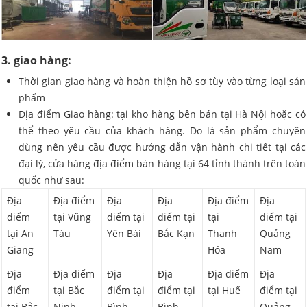
3. giao hàng:
Thời gian giao hàng và hoàn thiện hồ sơ tùy vào từng loại sản
phẩm
Địa điểm Giao hàng: tại kho hàng bên bán tại Hà Nội hoặc có
thể theo yêu cầu của khách hàng. Do là sản phẩm chuyên
dùng nên yêu cầu được hướng dẫn vận hành chi tiết tại các
đại lý, cửa hàng địa điểm bán hàng tại 64 tỉnh thành trên toàn
quốc như sau:
Địa
Địa điểm
Địa
Địa
Địa điểm
Địa
điểm
tại Vũng
điểm tại
điểm tại
tại
điểm tại
tại An
Tàu
Yên Bái
Bắc Kạn
Thanh
Quảng
Giang
Hóa
Nam
Địa
Địa điểm
Địa
Địa
Địa điểm
Địa
điểm
tại Bắc
điểm tại
điểm tại
tại Huế
điểm tại
tại Bắc
Ninh
Bình
Bình
Quảng