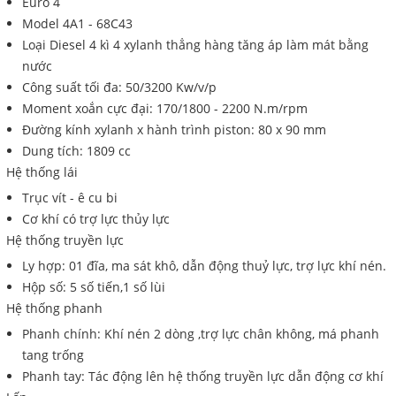
Euro 4
Model 4A1 - 68C43
Loại Diesel 4 kì 4 xylanh thẳng hàng tăng áp làm mát bằng
nước
Công suất tối đa: 50/3200 Kw/v/p
Moment xoắn cực đại: 170/1800 - 2200 N.m/rpm
Đường kính xylanh x hành trình piston: 80 x 90 mm
Dung tích: 1809 cc
Hệ thống lái
Trục vít - ê cu bi
Cơ khí có trợ lực thủy lực
Hệ thống truyền lực
Ly hợp: 01 đĩa, ma sát khô, dẫn động thuỷ lực, trợ lực khí nén.
Hộp số: 5 số tiến,1 số lùi
Hệ thống phanh
Phanh chính: Khí nén 2 dòng ,trợ lực chân không, má phanh
tang trống
Phanh tay: Tác động lên hệ thống truyền lực dẫn động cơ khí