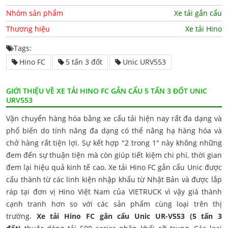
Nhóm sản phẩm
Xe tải gắn cẩu
Thương hiệu
Xe tải Hino
Tags:
Hino FC
5 tấn 3 đốt
Unic URV553
GIỚI THIỆU VỀ XE TẢI HINO FC GẮN CẨU 5 TẤN 3 ĐỐT UNIC
URV553
Vận chuyển hàng hóa bằng xe cẩu tải hiện nay rất đa dạng và
phổ biến do tính năng đa dạng có thể nâng hạ hàng hóa và
chở hàng rất tiện lợi. Sự kết hợp "2 trong 1" này không những
đem đến sự thuận tiện mà còn giúp tiết kiệm chi phí, thời gian
đem lại hiệu quả kinh tế cao. Xe tải Hino FC gắn cẩu Unic được
cấu thành từ các linh kiện nhập khẩu từ Nhật Bản và được lắp
ráp tại đơn vị Hino Việt Nam của VIETRUCK vì vậy giá thành
cạnh tranh hơn so với các sản phẩm cùng loại trên thị
trường.
Xe tải Hino FC gắn cẩu Unic UR-V553 (5 tấn 3