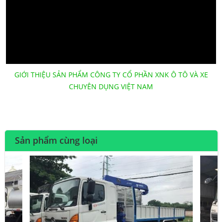
GIỚI THIỆU SẢN PHẨM CÔNG TY CỔ PHẦN XNK Ô TÔ VÀ XE
CHUYÊN DỤNG VIỆT NAM
Sản phẩm cùng loại