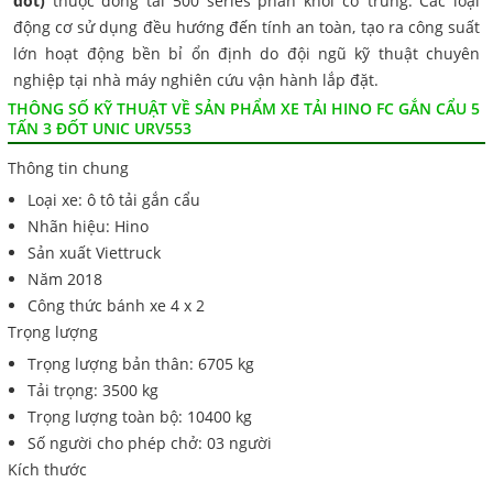
đốt)
thuộc dòng tải 500 series phân khối cỡ trung. Các loại
động cơ sử dụng đều hướng đến tính an toàn, tạo ra công suất
lớn hoạt động bền bỉ ổn định do đội ngũ kỹ thuật chuyên
nghiệp tại nhà máy nghiên cứu vận hành lắp đặt.
THÔNG SỐ KỸ THUẬT VỀ SẢN PHẨM XE TẢI HINO FC GẮN CẨU 5
TẤN 3 ĐỐT UNIC URV553
Thông tin chung
Loại xe: ô tô tải gắn cẩu
Nhãn hiệu: Hino
Sản xuất Viettruck
Năm 2018
Công thức bánh xe 4 x 2
Trọng lượng
Trọng lượng bản thân: 6705 kg
Tải trọng: 3500 kg
Trọng lượng toàn bộ: 10400 kg
Số người cho phép chở: 03 người
Kích thước