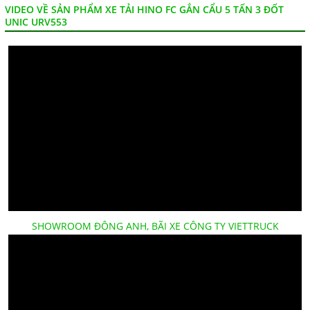
VIDEO VỀ SẢN PHẨM XE TẢI HINO FC GẮN CẨU 5 TẤN 3 ĐỐT
UNIC URV553
SHOWROOM ĐÔNG ANH, BÃI XE CÔNG TY VIETTRUCK