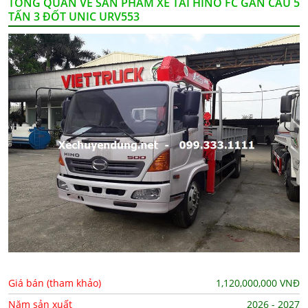
TỔNG QUAN VỀ SẢN PHẨM XE TẢI HINO FC GẮN CẨU 5
TẤN 3 ĐỐT UNIC URV553
Giá bán (tham khảo)
1,120,000,000
VNĐ
Năm sản xuất
2026 - 2027