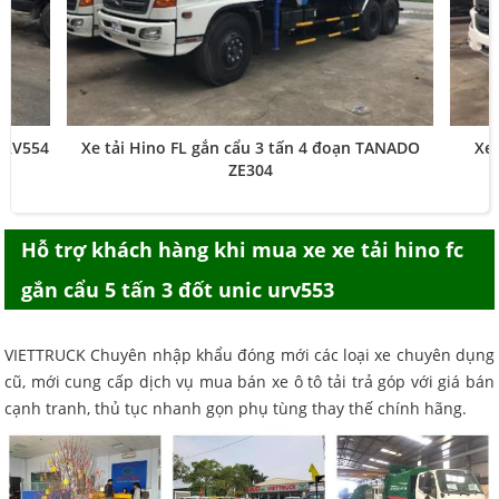
 URV554
Xe tải Hino FL gắn cẩu 3 tấn 4 đoạn TANADO
Xe 
ZE304
Hỗ trợ khách hàng khi mua
xe xe tải hino fc
gắn cẩu 5 tấn 3 đốt unic urv553
VIETTRUCK Chuyên nhập khẩu đóng mới các loại xe chuyên dụng
cũ, mới cung cấp dịch vụ mua bán xe ô tô tải trả góp với giá bán
cạnh tranh, thủ tục nhanh gọn phụ tùng thay thế chính hãng.