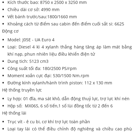
Kích thước bao: 8750 x 2500 x 3250 mm
Chiều dài cơ sở: 4990 mm
Vết bánh trước/sau:1800/1660 mm
Khoảng cách từ điểm sau cabin đến điểm cuối sắt si: 6625
Động cơ
Model: J05E - UA Euro 4
Loại: Diesel 4 kì 4 xylanh thẳng hàng tăng áp làm mát bằng
khí nạp, phun nhiên liệu điều khiển điện tử
Dung tich: 5123 cm3
Công suất tối đa: 180/2500 PS/rpm
Moment xoắn cực đại: 530/1500 Nm.rpm
Đường kính xylanh/hành trình piston: 112 x 130 mm
Hệ thống truyền lực
Ly hợp: 01 đĩa, ma sát khô, dẫn động thuỷ lực, trợ lực khí nén
Hộp số: MX06S, 6 số tiến,1 số lùi đồng tốc từ 2 đến 6
Hệ thống lái
Trục vít - ê cu bi, cơ khí trợ lực toàn phần
Loại tay lái có thể điều chỉnh độ nghiêng và chiều cao phù