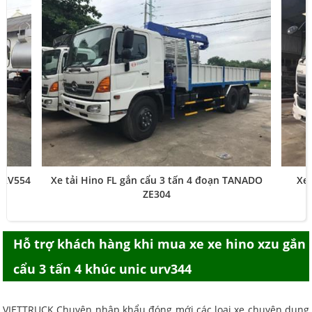
 URV554
Xe tải Hino FL gắn cẩu 3 tấn 4 đoạn TANADO
Xe 
ZE304
Hỗ trợ khách hàng khi mua
xe xe hino xzu gắn
cẩu 3 tấn 4 khúc unic urv344
VIETTRUCK Chuyên nhập khẩu đóng mới các loại xe chuyên dụng