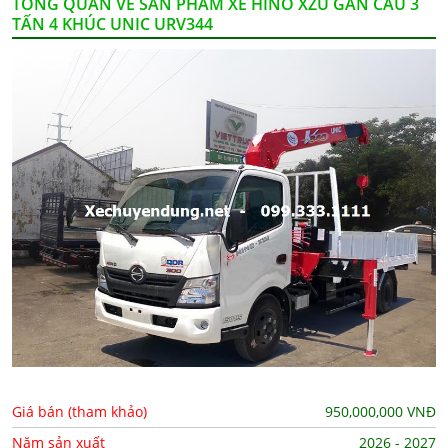
TỔNG QUAN VỀ SẢN PHẨM XE HINO XZU GẮN CẨU 3
TẤN 4 KHÚC UNIC URV344
Giá bán (tham khảo)
950,000,000
VNĐ
Năm sản xuất
2026 - 2027