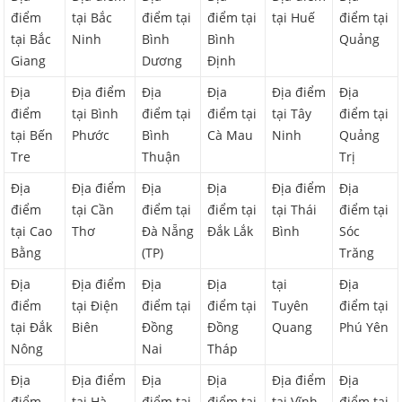
điểm
tại Bắc
điểm tại
điểm tại
tại Huế
điểm tại
tại Bắc
Ninh
Bình
Bình
Quảng
Giang
Dương
Định
Địa
Địa điểm
Địa
Địa
Địa điểm
Địa
điểm
tại Bình
điểm tại
điểm tại
tại Tây
điểm tại
tại Bến
Phước
Bình
Cà Mau
Ninh
Quảng
Tre
Thuận
Trị
Địa
Địa điểm
Địa
Địa
Địa điểm
Địa
điểm
tại Cần
điểm tại
điểm tại
tại Thái
điểm tại
tại Cao
Thơ
Đà Nẵng
Đắk Lắk
Bình
Sóc
Bằng
(TP)
Trăng
Địa
Địa điểm
Địa
Địa
tại
Địa
điểm
tại Điện
điểm tại
điểm tại
Tuyên
điểm tại
tại Đắk
Biên
Đồng
Đồng
Quang
Phú Yên
Nông
Nai
Tháp
Địa
Địa điểm
Địa
Địa
Địa điểm
Địa
điểm
tại Hà
điểm tại
điểm tại
tại Vĩnh
điểm tại