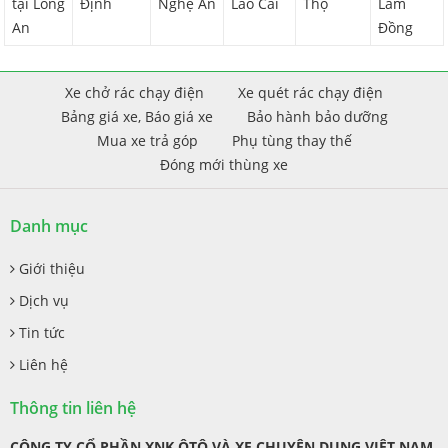
tại Long
Định
Nghệ An
Lào Cai
Thọ
Lâm
An
Đồng
Xe chở rác chạy điện
Xe quét rác chạy điện
Bảng giá xe, Báo giá xe
Bảo hành bảo dưỡng
Mua xe trả góp
Phụ tùng thay thế
Đóng mới thùng xe
Danh mục
Giới thiệu
Dịch vụ
Tin tức
Liên hệ
Thông tin liên hệ
CÔNG TY CỔ PHẦN XNK ÔTÔ VÀ XE CHUYÊN DỤNG VIỆT NAM