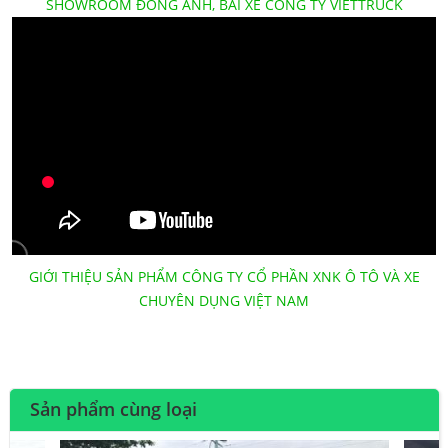
SHOWROOM ĐÔNG ANH, BÃI XE CÔNG TY VIETTRUCK
GIỚI THIỆU SẢN PHẨM CÔNG TY CỔ PHẦN XNK Ô TÔ VÀ XE
CHUYÊN DỤNG VIỆT NAM
Sản phẩm cùng loại