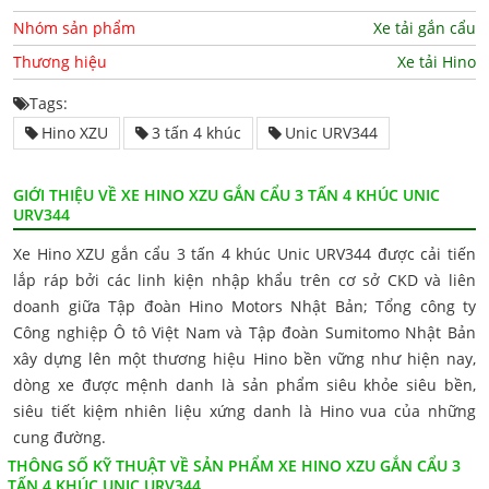
Nhóm sản phẩm
Xe tải gắn cẩu
Thương hiệu
Xe tải Hino
Tags:
Hino XZU
3 tấn 4 khúc
Unic URV344
GIỚI THIỆU VỀ XE HINO XZU GẮN CẨU 3 TẤN 4 KHÚC UNIC
URV344
Xe Hino XZU gắn cẩu 3 tấn 4 khúc Unic URV344 được cải tiến
lắp ráp bởi các linh kiện nhập khẩu trên cơ sở CKD và liên
doanh giữa Tập đoàn Hino Motors Nhật Bản; Tổng công ty
Công nghiệp Ô tô Việt Nam và Tập đoàn Sumitomo Nhật Bản
xây dựng lên một thương hiệu Hino bền vững như hiện nay,
dòng xe được mệnh danh là sản phẩm siêu khỏe siêu bền,
siêu tiết kiệm nhiên liệu xứng danh là Hino vua của những
cung đường.
THÔNG SỐ KỸ THUẬT VỀ SẢN PHẨM XE HINO XZU GẮN CẨU 3
TẤN 4 KHÚC UNIC URV344