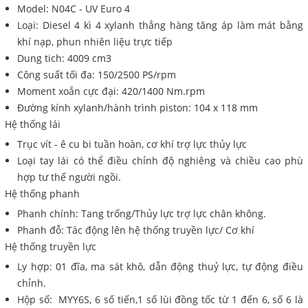
Model: N04C - UV Euro 4
Loại: Diesel 4 kì 4 xylanh thẳng hàng tăng áp làm mát bằng
khí nạp, phun nhiên liệu trực tiếp
Dung tich: 4009 cm3
Công suất tối đa: 150/2500 PS/rpm
Moment xoắn cực đại: 420/1400 Nm.rpm
Đường kính xylanh/hành trình piston: 104 x 118 mm
Hệ thống lái
Trục vít - ê cu bi tuần hoàn, cơ khí trợ lực thủy lực
Loại tay lái có thể điều chỉnh độ nghiêng và chiều cao phù
hợp tư thế người ngồi.
Hệ thống phanh
Phanh chính: Tang trống/Thủy lực trợ lực chân không.
Phanh đỗ: Tác động lên hệ thống truyền lực/ Cơ khí
Hệ thống truyền lực
Ly hợp: 01 đĩa, ma sát khô, dẫn động thuỷ lực, tự động điều
chỉnh.
Hộp số: MYY6S, 6 số tiến,1 số lùi đồng tốc từ 1 đến 6, số 6 là