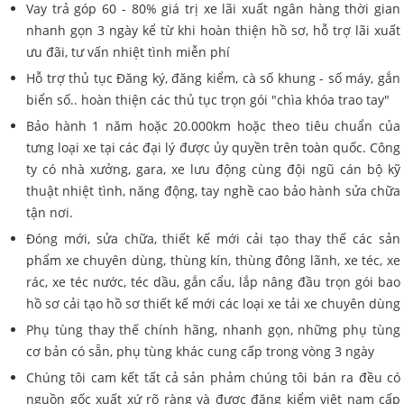
Vay trả góp 60 - 80% giá trị xe lãi xuất ngân hàng thời gian
nhanh gọn 3 ngày kể từ khi hoàn thiện hồ sơ, hỗ trợ lãi xuất
ưu đãi, tư vấn nhiệt tình miễn phí
Hỗ trợ thủ tục Đăng ký, đăng kiểm, cà số khung - số máy, gắn
biển số.. hoàn thiện các thủ tục trọn gói "chìa khóa trao tay"
Bảo hành 1 năm hoặc 20.000km hoặc theo tiêu chuẩn của
tưng loại xe tại các đại lý được ủy quyền trên toàn quốc. Công
ty có nhà xưởng, gara, xe lưu động cùng đội ngũ cán bộ kỹ
thuật nhiệt tình, năng động, tay nghề cao bảo hành sửa chữa
tận nơi.
Đóng mới, sửa chữa, thiết kế mới cải tạo thay thế các sản
phẩm xe chuyên dùng, thùng kín, thùng đông lãnh, xe téc, xe
rác, xe téc nước, téc dầu, gắn cẩu, lắp nâng đầu trọn gói bao
hồ sơ cải tạo hồ sơ thiết kế mới các loại xe tải xe chuyên dùng
Phụ tùng thay thế chính hãng, nhanh gọn, những phụ tùng
cơ bản có sẵn, phụ tùng khác cung cấp trong vòng 3 ngày
Chúng tôi cam kết tất cả sản phảm chúng tôi bán ra đều có
nguồn gốc xuất xứ rõ ràng và được đăng kiểm việt nam cấp