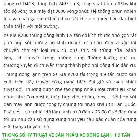
động cơ D4CB, dung tích 2497 cm3, công suất tối đa 96kw khi
tốc độ vòng tua máy đạt 3600 vòng/phút. Hệ thống phun nhiên
liệu và chân ga điều khiển điện tử tiết kiệm nhiên liệu đặc biệt
thân thiện với môi trường.
Xe Kia K200 thùng đông lạnh 1.9 tấn có kích thước nhỏ gọn rất
phù hợp với những hộ kinh doanh cá nhân, đơn vị vận tải
chuyên chở các loại rau, củ, quả, thịt, cá, trứng, sữa, bánh
kẹo,... di chuyển trong những cung đường không quá xa,
thường xuyên di chuyển trong thành phố nơi đông đúc dân cư.
Thùng đông lạnh trên xe Kia K200 tải trọng 1,9 tấn được sản
xuất trên dây truyền công nghệ hiện đại giữ và cách nhiệt
tuyệt đối. Thường được chế tạo băng nhiều loại chất liệu khác
nhau như Composite, thép hợp kim, nhôm, inox,... Kết hợp với
dàn máy lạnh được công ty chúng tôi nhập khẩu từ Hàn Quốc,
Pháp, Ý,... với nhiệt độ làm lạnh từ 0 đến - 25 độ C sẽ đáp ứng
tối ưu nhu cầu sử dụng cũng như yêu cầu bảo quản của từng
mặt hàng chuyên chở.
THÔNG SỐ KỸ THUẬT VỀ SẢN PHẨM XE ĐÔNG LẠNH 1.9 TẤN