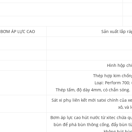
BƠM ÁP LỰC CAO
Sản xuất lắp r
Hình hộp chữ
Thép hợp kim chống
Loại: Perform 700;
Thép tấm, độ dày 4mm, có chắn sóng.
Sát xi phụ liên kết mới satxi chính của 
xô, và 
Bơm áp lực cao hút nước từ xitec chứa 
bùn để phá bùn thông cống, đẩy bùn từ
không hút bùn