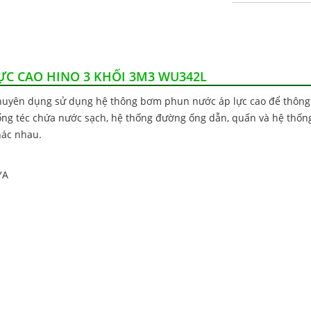
LỰC CAO HINO 3 KHỐI 3M3 WU342L
 chuyên dụng sử dụng hệ thông bơm phun nước áp lực cao để thông 
ống téc chứa nước sạch, hệ thống đường ống dẫn, quấn và hệ thốn
hác nhau.
YA