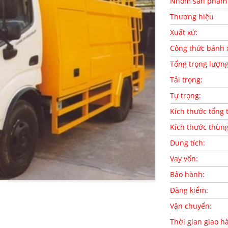
Nhóm sản phẩm
Thương hiệu
Xuất xứ:
Công thức bánh 
Tổng trọng lượn
Tải trọng:
Tự trọng:
Kích thước tổng 
Kích thước thùn
Dung tích:
Vay vốn:
Bảo hành:
Đăng kiểm:
Vận chuyển:
Thời gian giao h