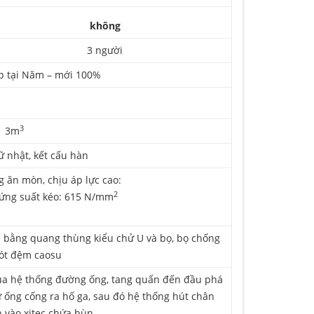
không
3 người
áp tại Năm – mới 100%
3
3m
 nhật, kết cấu hàn
 ăn mòn, chịu áp lực cao:
2
 ứng suất kéo: 615 N/mm
xe bằng quang thùng kiểu chử U và bọ, bọ chống
lót đệm caosu
qua hệ thống đường ống, tang quấn đến đầu phá
 ống cống ra hố ga, sau đó hệ thống hút chân
 vào xitec chứa bùn.