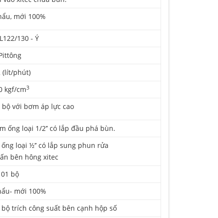
hẩu, mới 100%
L122/130 - Ý
Pittông
 (lít/phút)
3
0 kgf/cm
bộ với bơm áp lực cao
 ống loại 1/2’’ có lắp đầu phá bùn.
ống loại ½’’ có lắp sung phun rửa
ấn bên hông xitec
01 bộ
hẩu- mới 100%
 bộ trích công suất bên cạnh hộp số