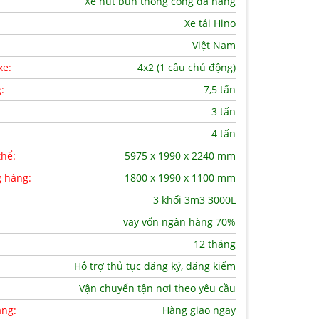
Xe hút bùn thông cống đa năng
Xe tải Hino
Việt Nam
xe:
4x2 (1 cầu chủ động)
g:
7,5 tấn
3 tấn
4 tấn
thể:
5975 x 1990 x 2240 mm
g hàng:
1800 x 1990 x 1100 mm
3 khối 3m3 3000L
vay vốn ngân hàng 70%
12 tháng
Hỗ trợ thủ tục đăng ký, đăng kiểm
Vận chuyển tận nơi theo yêu cầu
àng:
Hàng giao ngay