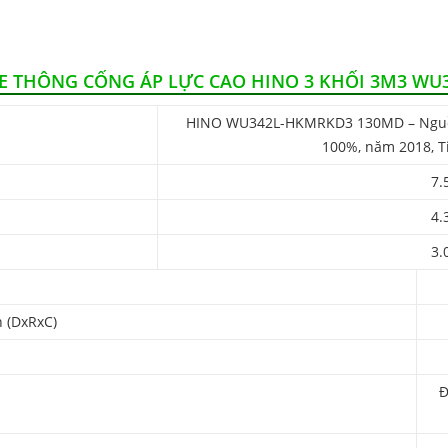
E THÔNG CỐNG ÁP LỰC CAO HINO 3 KHỐI 3M3 WU
HINO WU342L-HKMRKD3 130MD – Nguồn
100%, năm 2018, Ti
7.
4.
3.
n (DxRxC)
Đ