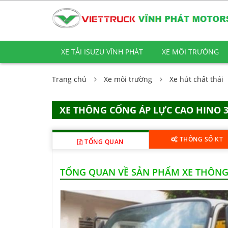
XE TẢI ISUZU VĨNH PHÁT
XE MÔI TRƯỜNG
Trang chủ
Xe môi trường
Xe hút chất thải
XE THÔNG CỐNG ÁP LỰC CAO HINO 3
THÔNG SỐ KT
TỔNG QUAN
TỔNG QUAN VỀ SẢN PHẨM XE THÔNG