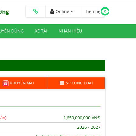
ường
Online
Liên hệ
HUYÊN DÙNG
XE TẢI
NHÃN HIỆU
KHUYẾN MẠI
SP CÙNG LOẠI
hảo)
1,650,000,000
VNĐ
2026 - 2027