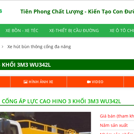
Tiên Phong Chất Lượng - Kiến Tạo Con Đ
XE BỒN - XE TÉC
XE-THIẾT BỊ CẦU ĐƯỜNG
XE Ô TÔ C
Xe hút bùn thông cống đa năng
 KHỐI 3M3 WU342L
HÌNH ẢNH XE
VIDEO
 CỐNG ÁP LỰC CAO HINO 3 KHỐI 3M3 WU342L
Giá bán (tham k
Năm sản xuất