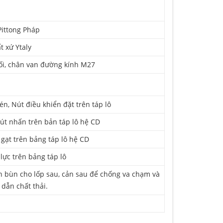
Pittong Pháp
t xứ Ytaly
hối, chân van đường kính M27
n, Nút điều khiển đặt trên táp lô
út nhấn trên bản táp lô hệ CD
 gạt trên bảng táp lô hệ CD
lực trên bảng táp lô
n bùn cho lốp sau, cản sau để chống va chạm và
dẫn chất thải.