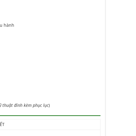
ưu hành
ỹ thuật đính kèm phục lục
)
ẾT