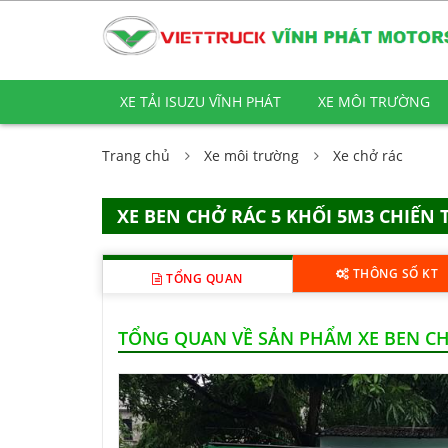
XE TẢI ISUZU VĨNH PHÁT
XE MÔI TRƯỜNG
Trang chủ
Xe môi trường
Xe chở rác
XE BEN CHỞ RÁC 5 KHỐI 5M3 CHIẾN 
THÔNG SỐ KT
TỔNG QUAN
TỔNG QUAN VỀ SẢN PHẨM XE BEN CH