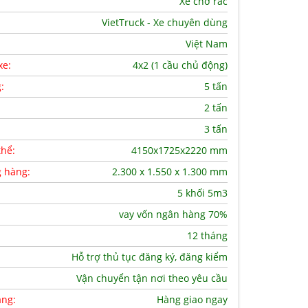
Xe chở rác
VietTruck - Xe chuyên dùng
Việt Nam
xe:
4x2 (1 cầu chủ động)
g:
5 tấn
2 tấn
3 tấn
thể:
4150x1725x2220 mm
g hàng:
2.300 x 1.550 x 1.300 mm
5 khối 5m3
vay vốn ngân hàng 70%
12 tháng
Hỗ trợ thủ tục đăng ký, đăng kiểm
Vận chuyển tận nơi theo yêu cầu
àng:
Hàng giao ngay