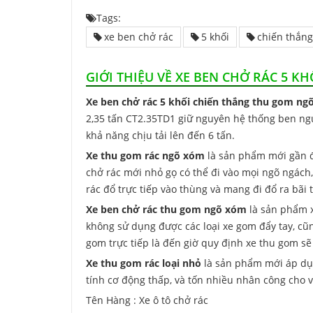
Tags:
xe ben chở rác
5 khối
chiến thắng
GIỚI THIỆU VỀ XE BEN CHỞ RÁC 5 K
Xe ben chở rác 5 khối chiến thắng thu gom n
2,35 tấn CT2.35TD1 giữ nguyên hệ thống ben ngu
khả năng chịu tải lên đến 6 tấn.
Xe thu gom rác ngõ xóm
là sản phẩm mới gần đ
chở rác mới nhỏ gọ có thể đi vào mọi ngõ ngách,
rác đổ trực tiếp vào thùng và mang đi đổ ra bãi 
Xe ben chở rác thu gom ngõ xóm
là sản phẩm x
không sử dụng được các loại xe gom đẩy tay, cũ
gom trực tiếp là đến giờ quy định xe thu gom s
Xe thu gom rác loại nhỏ
là sản phẩm mới áp dụn
tính cơ động thấp, và tốn nhiều nhân công cho 
Tên Hàng : Xe ô tô chở rác