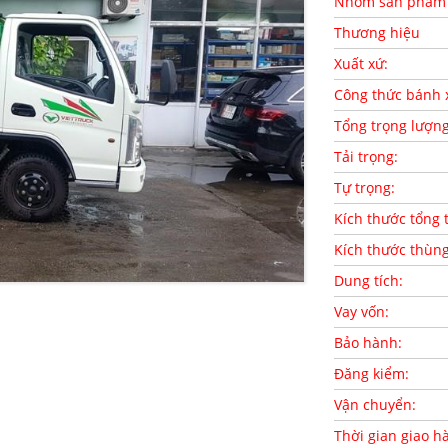
Nhóm sản phẩm
Thương hiệu
Xuất xứ:
Công thức bánh 
Tổng trọng lượn
Tải trọng:
Tự trọng:
Kích thước tổng 
Kích thước thùn
Dung tích:
Vay vốn:
Bảo hành:
Đăng kiểm:
Vận chuyển:
Thời gian giao h