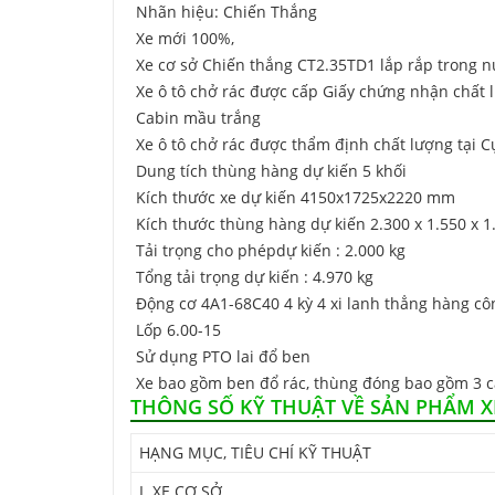
Nhãn hiệu: Chiến Thắng
Xe mới 100%,
Xe cơ sở Chiến thắng CT2.35TD1 lắp rắp trong 
Xe ô tô chở rác được cấp Giấy chứng nhận chất
Cabin mầu trắng
Xe ô tô chở rác được thẩm định chất lượng tại 
Dung tích thùng hàng dự kiến 5 khối
Kích thước xe dự kiến 4150x1725x2220 mm
Kích thước thùng hàng dự kiến 2.300 x 1.550 x 
Tải trọng cho phépdự kiến : 2.000 kg
Tổng tải trọng dự kiến : 4.970 kg
Động cơ 4A1-68C40 4 kỳ 4 xi lanh thẳng hàng cô
Lốp 6.00-15
Sử dụng PTO lai đổ ben
Xe bao gồm ben đổ rác, thùng đóng bao gồm 3 cá
THÔNG SỐ KỸ THUẬT VỀ SẢN PHẨM X
HẠNG MỤC, TIÊU CHÍ KỸ THUẬT
I. XE CƠ SỞ