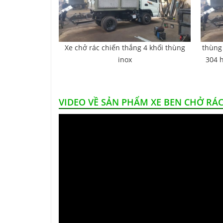
Xe chở rác chiến thắng 4 khối thùng
thùng
inox
304 h
VIDEO VỀ SẢN PHẨM XE BEN CHỞ RÁC