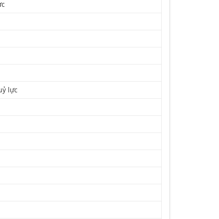
ực
uỷ lực