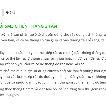
2 tấn
HỐI 5M3 CHIẾN THẮNG 2 TẤN
gõ xóm
là sản phẩm xe ô tô chuyên dùng chở rác dung tích thùng rá
yên bản, xe có hệ thống số rùa giúp xe vào đường xấu rễ ràng, xe 
ây do nhu cầu thu gom trực tiếp rác từ các hộ dân không thông qu
 xe có thể lấy rác ở thùng chứa rác nhựa hoặc người dân để rác ở 
tập kết nên yêu cầu xe có hệ thống đổ rác hoặc xả rác
e chở rác mini được sử dụng chuyên chở rác thải ở những khu vực 
ng như các loại xe ép rác do đường nhỏ hẹp, đông dân cư, xe khôn
ẽ đi qua và người dân hoặc công nhân thu gom có thể ném trực tiếp
g theo thông tư mới về việc loại bỏ loại phương tiện thu gom rác 
việc thu gom.