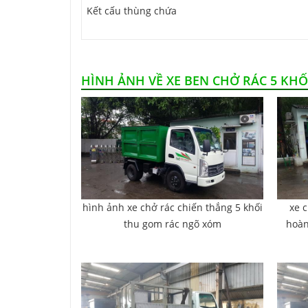
Kết cấu thùng chứa
HÌNH ẢNH VỀ XE BEN CHỞ RÁC 5 KHỐ
hình ảnh xe chở rác chiến thắng 5 khối
xe 
thu gom rác ngõ xóm
hoàn