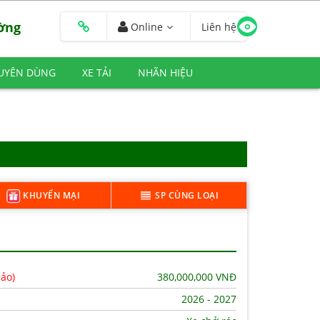
ường
Online
Liên hệ
HUYÊN DÙNG
XE TẢI
NHÃN HIỆU
KHUYẾN MẠI
SP CÙNG LOẠI
hảo)
380,000,000
VNĐ
2026 - 2027