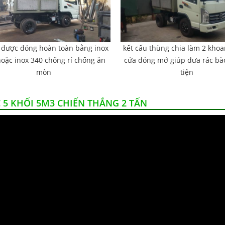
 được đóng hoàn toàn bằng inox
kết cấu thùng chia làm 2 khoa
oặc inox 340 chống rỉ chống ăn
cửa đóng mở giúp đưa rác bà
mòn
tiện
 5 KHỐI 5M3 CHIẾN THẮNG 2 TẤN