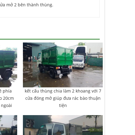
cửa mở 2 bên thành thùng.
ề phía
kết cấu thùng chia làm 2 khoang với 7
ao 20cm
cửa đóng mở giúp đưa rác bào thuận
 ngoài
tiện