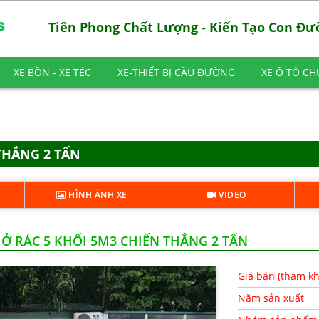
Tiên Phong Chất Lượng - Kiến Tạo Con Đ
XE BỒN - XE TÉC
XE-THIẾT BỊ CẦU ĐƯỜNG
XE Ô TÔ C
THẮNG 2 TẤN
HÌNH ẢNH XE
VIDEO
Ở RÁC 5 KHỐI 5M3 CHIẾN THẮNG 2 TẤN
Giá bán (tham k
Năm sản xuất