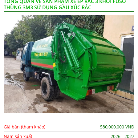
TỔNG QUAN VỀ SẢN PHẨM XE ÉP RÁC 3 KHỐI FUSO
THÙNG 3M3 SỬ DỤNG GẦU XÚC RÁC
Giá bán (tham khảo)
580,000,000
VNĐ
Năm sản xuất
2026 - 2027