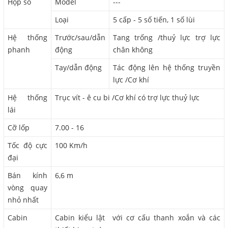
Hộp số
Model
---
Loại
5 cấp - 5 số tiến, 1 số lùi
Hệ thống
Trước/sau/dẫn
Tang trống /thuỷ lực trợ lực
phanh
động
chân không
Tay/dẫn động
Tác động lên hệ thống truyền
lực /Cơ khí
Hệ thống
Trục vít - ê cu bi /Cơ khí có trợ lực thuỷ lực
lái
Cỡ lốp
7.00 - 16
Tốc độ cực
100 Km/h
đại
Bán kính
6,6 m
vòng quay
nhỏ nhất
Cabin
Cabin kiểu lật với cơ cấu thanh xoắn và các