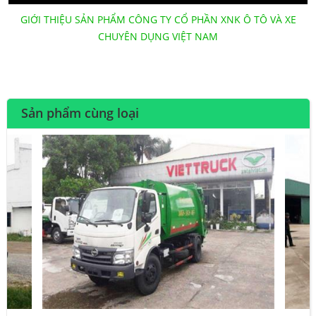
GIỚI THIỆU SẢN PHẨM CÔNG TY CỔ PHẦN XNK Ô TÔ VÀ XE
CHUYÊN DỤNG VIỆT NAM
Sản phẩm cùng loại