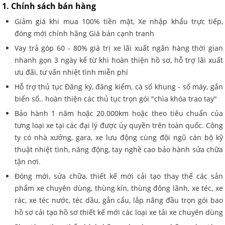
1. Chính sách bán hàng
Giảm giá khi mua 100% tiền mặt, Xe nhập khẩu trực tiếp,
đóng mới chính hãng Giá bán cạnh tranh
Vay trả góp 60 - 80% giá trị xe lãi xuất ngân hàng thời gian
nhanh gọn 3 ngày kể từ khi hoàn thiện hồ sơ, hỗ trợ lãi xuất
ưu đãi, tư vấn nhiệt tình miễn phí
Hỗ trợ thủ tục Đăng ký, đăng kiểm, cà số khung - số máy, gắn
biển số.. hoàn thiện các thủ tục trọn gói "chìa khóa trao tay"
Bảo hành 1 năm hoặc 20.000km hoặc theo tiêu chuẩn của
tưng loại xe tại các đại lý được ủy quyền trên toàn quốc. Công
ty có nhà xưởng, gara, xe lưu động cùng đội ngũ cán bộ kỹ
thuật nhiệt tình, năng động, tay nghề cao bảo hành sửa chữa
tận nơi.
Đóng mới, sửa chữa, thiết kế mới cải tạo thay thế các sản
phẩm xe chuyên dùng, thùng kín, thùng đông lãnh, xe téc, xe
rác, xe téc nước, téc dầu, gắn cẩu, lắp nâng đầu trọn gói bao
hồ sơ cải tạo hồ sơ thiết kế mới các loại xe tải xe chuyên dùng