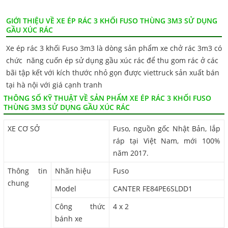
GIỚI THIỆU VỀ XE ÉP RÁC 3 KHỐI FUSO THÙNG 3M3 SỬ DỤNG
GẦU XÚC RÁC
Xe ép rác 3 khối Fuso 3m3 là dòng sản phẩm xe chở rác 3m3 có
chức năng cuốn ép sử dụng gầu xúc rác để thu gom rác ở các
bãi tập kết với kích thước nhỏ gọn được viettruck sản xuất bán
tại hà nội với giá cạnh tranh
THÔNG SỐ KỸ THUẬT VỀ SẢN PHẨM XE ÉP RÁC 3 KHỐI FUSO
THÙNG 3M3 SỬ DỤNG GẦU XÚC RÁC
XE CƠ SỞ
Fuso, nguồn gốc Nhật Bản, lắp
ráp tại Việt Nam, mới 100%
năm 2017.
Thông tin
Nhãn hiệu
Fuso
chung
Model
CANTER FE84PE6SLDD1
Công thức
4 x 2
bánh xe