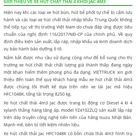
GIỚI THIỆU VỀ XE HÚT CHẤT THẢI 4 KHỐI JAC 4M3
Hiện nay khi các loại xe hút bùn, hút bể phốt tự chế bị cấm lưu
hành và các loại xe hút chất thải nhập khẩu Trung Quốc không
thể tiếp tục về thị trường Việt Nam do chưa đáp ứng được tiêu
chuẩn của nghị định 116/2017/NĐ-CP của chính phủ. Về quy
định điều kiện sản xuất, lắp ráp, nhập khẩu và kinh doanh dịch
vụ bảo hành bảo dưỡng ô tô.
Nắm bắt được nhu cầu sử dụng cũng như để bổ sung cho thị
trường xe hút chất thải chất lượng giá thành thấp đang ngày
một khan hiếm thêm phong phú đa dạng. VIETTRUCK xin giới
thiệu đến toàn thể quý khách hàng mẫu xe hút chất thải 4m3
được chúng tôi thiết kế dựa trên nền xe tải Jac mã hiệu
HFC1048K, tổng tải trọng 8250 kg.
Xe hút chất thải 4m3 Jac được trang bị động cơ Diesel 4 kì 4
xylanh thẳng hàng tăng áp, model YZ4102ZLQ sản xuất lắp ráp
trên dây truyền công nghệ tiến tiến của hãng Isuzu Nhật Bản.
Mạnh mẽ, bền bỉ tiết kiệm nhiên liệu.
Xe hút chất thải Jac HFC1048K có bồn chứa thải 4m3 hình trụ