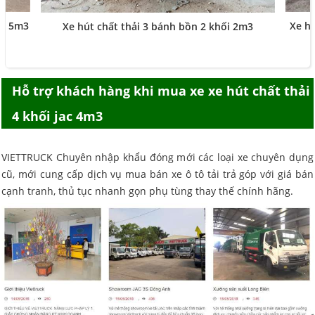
ối 5m3
Xe hú
Xe hút chất thải 3 bánh bồn 2 khối 2m3
Hỗ trợ khách hàng khi mua
xe xe hút chất thải
4 khối jac 4m3
VIETTRUCK Chuyên nhập khẩu đóng mới các loại xe chuyên dụng
cũ, mới cung cấp dịch vụ mua bán xe ô tô tải trả góp với giá bán
cạnh tranh, thủ tục nhanh gọn phụ tùng thay thế chính hãng.