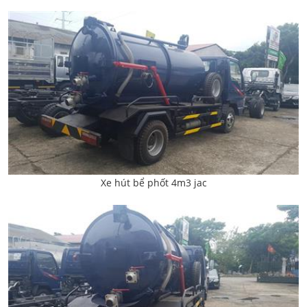
Xe hút bể phốt 4m3 jac