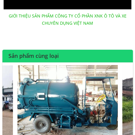
GIỚI THIỆU SẢN PHẨM CÔNG TY CỔ PHẦN XNK Ô TÔ VÀ XE
CHUYÊN DỤNG VIỆT NAM
Sản phẩm cùng loại