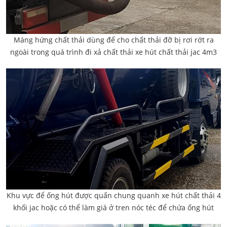
Máng hứng chất thải dùng để cho chất thải đỡ bị rơi rớt ra
ngoài trong quá trình đi xả chất thải xe hút chất thải jac 4m3
Khu vực để ống hút được quấn chung quanh xe hút chất thải 4
khối jac hoặc có thể làm giá ở tren nóc téc để chứa ống hút