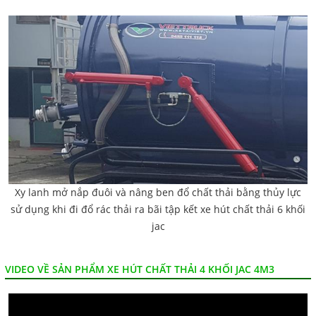
Xy lanh mở nắp đuôi và nâng ben đổ chất thải bằng thủy lực
sử dụng khi đi đổ rác thải ra bãi tập kết xe hút chất thải 6 khối
jac
VIDEO VỀ SẢN PHẨM XE HÚT CHẤT THẢI 4 KHỐI JAC 4M3