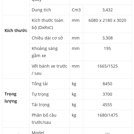
Dung tích
Cm3
3,432
Kích thước toàn
mm
6080 x 2180 x 3020
bộ (DxRxC)
Kích thước
Chiều dài cơ sở
mm
3,308
Khoảng sáng
mm
195
gầm xe
Vết bánh xe trước
mm
1665/1525
/ sau
Tổng tải
kg
8450
Trọng
Tự trọng
kg
3700
lượng
Tải trọng
kg
4555
Phân bố cầu
kg
1680/1475
trước/sau
Model
---