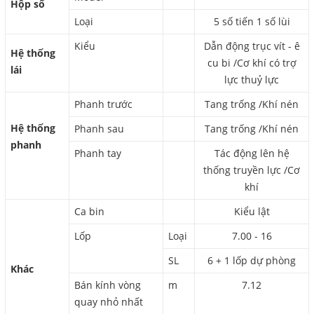
Hộp số
Loại
5 số tiến 1 số lùi
Kiểu
Dẫn động trục vít - ê
Hệ thống
cu bi /Cơ khí có trợ
lái
lực thuỷ lực
Phanh trước
Tang trống /Khí nén
Hệ thống
Phanh sau
Tang trống /Khí nén
phanh
Phanh tay
Tác động lên hệ
thống truyền lực /Cơ
khí
Ca bin
Kiểu lật
Lốp
Loại
7.00 - 16
SL
6 + 1 lốp dự phòng
Khác
Bán kính vòng
m
7.12
quay nhỏ nhất