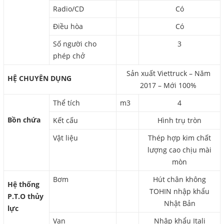
Radio/CD
Có
Điều hòa
Có
Số người cho
3
phép chở
Sản xuất Viettruck – Năm
HỆ CHUYÊN DỤNG
2017 – Mới 100%
Thể tích
m3
4
Bồn chứa
Kết cấu
Hình trụ tròn
Vật liệu
Thép hợp kim chất
lượng cao chịu mài
mòn
Bơm
Hút chân không
Hệ thống
TOHIN nhập khẩu
P.T.O thủy
Nhật Bản
lực
Van
Nhập khẩu Itali