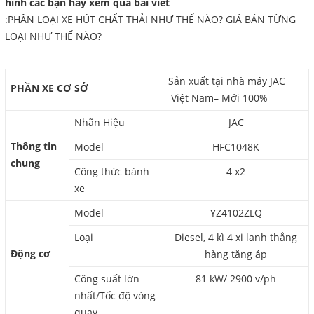
hình các bạn hãy xem qua bài viết
:
PHÂN LOẠI XE HÚT CHẤT THẢI NHƯ THẾ NÀO? GIÁ BÁN TỪNG
LOẠI NHƯ THẾ NÀO?
Sản xuất tại nhà máy JAC
PHẦN XE CƠ SỞ
Việt Nam– Mới 100%
Nhãn Hiệu
JAC
Thông tin
Model
HFC1048K
chung
Công thức bánh
4 x2
xe
Model
YZ4102ZLQ
Loại
Diesel, 4 kì 4 xi lanh thẳng
Động cơ
hàng tăng áp
Công suất lớn
81 kW/ 2900 v/ph
nhất/Tốc độ vòng
quay