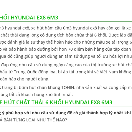
 KHỐI HYUNDAI EX8 6M3
6m3 hyundai ex8, xe hút hầm cầu 6m3 hyundai ex8 hay còn gọi là x
ất thải dạng lỏng có dung tích bồn chứa thải 6 khối. Được lắp đặ
ợc đánh giá là sự thay thế hoàn hảo cho những mẫu xe tải trọng 6
cấp và bảo hành bảo dưỡng bởi hơn 70 điểm bán hàng của tập đoà
 qua đó cũng giúp người dùng an tâm sử dụng và tối ưu hóa lợi nh
 đáp ứng nhu cầu sử dụng ngày càng cao của thị trường xe hút chất
 khẩu từ Trung Quốc đồng loạt bị áp tải trọng khi về Việt Nam không
hoàn hảo cho người dùng.
ck trang bị bơm hút chân không TOHIN, nhà sản xuất và cung cấp m
lòng tất cả khách hàng khó tình nhất.
 HÚT CHẤT THẢI 6 KHỐI HYUNDAI EX8 6M3
 ý phù hợp với nhu cầu sử dụng để có giá thành hợp lý nhất khi 
IÁ BÁN TỪNG LOẠI NHƯ THẾ NÀO?