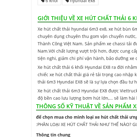
6 khối
hyundai ex8
GIỚI THIỆU VỀ XE HÚT CHẤT THẢI 6
Xe hút chất thải hyundai 6m3 ex8, xe hút bùn 
chuyên dụng chuyên thu gom vận chuyển nước, ch
Thành Công Việt Nam. Sản phẩm xe chassi tải đư
Nam.Với chất lượng vượt trội hơn, được cung 
tiện nghi, giảm chi phí vận hành, bảo dưỡng xe
Xe hút chất thải 6 khối Hyundai EX8 ra đời nhằm
chiếc xe hút chất thải giá rẻ tải trọng cao nhập
thải 6m3 Hyundai EX8 sẽ là sự lựa chọn đầu tư 
Xe hút chất thải 6m3 Hyundai EX8 được Viettru
độ bền cao lưu lượng bơm hút lớn,... sẽ làm hài 
THÔNG SỐ KỸ THUẬT VỀ SẢN PHẨM XE
để chọn mua cho mình loại xe hút chất thải ưng
:
PHÂN LOẠI XE HÚT CHẤT THẢI NHƯ THẾ NÀO? G
Thông tin chung