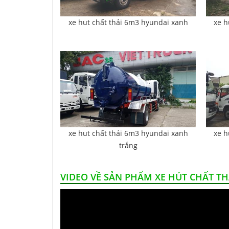
xe hut chất thải 6m3 hyundai xanh
xe h
xe hut chất thải 6m3 hyundai xanh
xe h
trắng
VIDEO VỀ SẢN PHẨM XE HÚT CHẤT TH