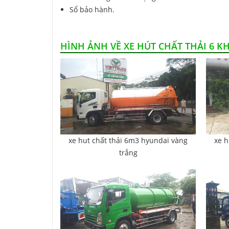
Sổ bảo hành.
HÌNH ẢNH VỀ XE HÚT CHẤT THẢI 6 K
xe hut chất thải 6m3 hyundai vàng
xe h
trắng