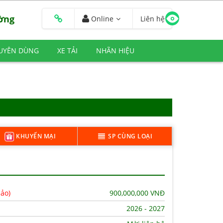
ường
Online
Liên hệ
HUYÊN DÙNG
XE TẢI
NHÃN HIỆU
KHUYẾN MẠI
SP CÙNG LOẠI
hảo)
900,000,000
VNĐ
2026 - 2027