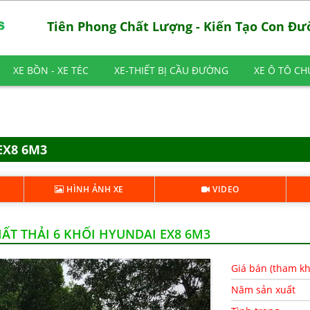
Tiên Phong Chất Lượng - Kiến Tạo Con Đ
XE BỒN - XE TÉC
XE-THIẾT BỊ CẦU ĐƯỜNG
XE Ô TÔ C
EX8 6M3
HÌNH ẢNH XE
VIDEO
ẤT THẢI 6 KHỐI HYUNDAI EX8 6M3
Giá bán (tham k
Năm sản xuất