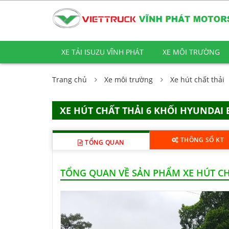
XE TẢI ISUZU VĨNH PHÁT
XE MÔI TRƯỜNG
Trang chủ
Xe môi trường
Xe hút chất thải
XE HÚT CHẤT THẢI 6 KHỐI HYUNDAI 
THÔNG SỐ KT
TỔNG QUAN
TỔNG QUAN VỀ SẢN PHẨM XE HÚT CH