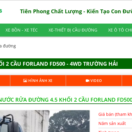
Tiên Phong Chất Lượng - Kiến Tạo Con Đ
XE BỒN - XE TÉC
XE-THIẾT BỊ CẦU ĐƯỜNG
XE Ô TÔ C
ửa đường
I 2 CẦU FORLAND FD500 - 4WD TRƯỜNG HẢI
HÌNH ẢNH XE
VIDEO
ƯỚC RỬA ĐƯỜNG 4.5 KHỐI 2 CẦU FORLAND FD500
Giá bán (tham k
Năm sản xuất