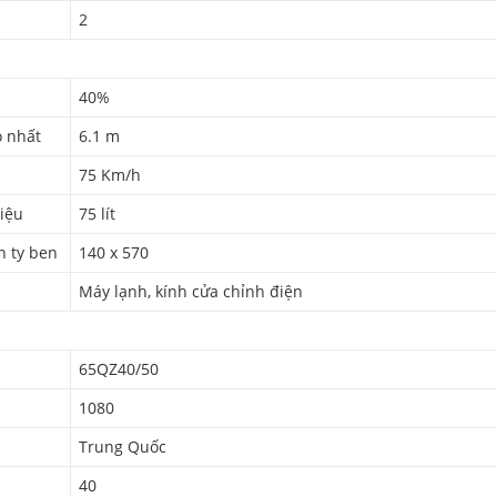
2
40%
ỏ nhất
6.1 m
75 Km/h
liệu
75 lít
h ty ben
140 x 570
Máy lạnh, kính cửa chỉnh điện
65QZ40/50
1080
Trung Quốc
40