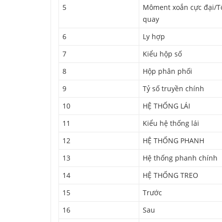
5
Môment xoắn cực đại/T
quay
6
Ly hợp
7
Kiểu hộp số
8
Hộp phân phối
9
Tỷ số truyền chính
10
HỆ THỐNG LÁI
11
Kiểu hệ thống lái
12
HỆ THỐNG PHANH
13
Hệ thống phanh chính
14
HỆ THỐNG TREO
15
Trước
16
Sau