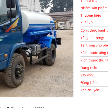
Tình trạng
Nhóm sản phẩm
Thương hiệu
Xuất xứ:
Công thức bánh 
Tổng tải trọng:
Tải trọng cho ph
Kích thước tổng 
Kích thước thùn
Dung tích:
Vay vốn:
Đăng kiểm:
Vận chuyển: