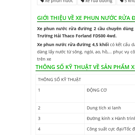
Xe phun nước
xe rửa đường
5 khố
GIỚI THIỆU VỀ XE PHUN NƯỚC RỬA 
Xe phun nước rửa đường 2 cầu chuyên dùng c
Trường Hải Thaco Forland FD500 4wd.
Xe phun nước rửa đường 4,5 khối
có kết cấu d
dàng lấy nước từ sông, ngòi, ao, hồ,... phục v
trên xe
THÔNG SỐ KỸ THUẬT VỀ SẢN PHẨM X
THÔNG SỐ KỸ THUẬT
1
ĐỘNG CƠ
2
Dung tích xi lanh
3
Đường kính x Hành trìn
4
Công suất cực đại/Tốc 