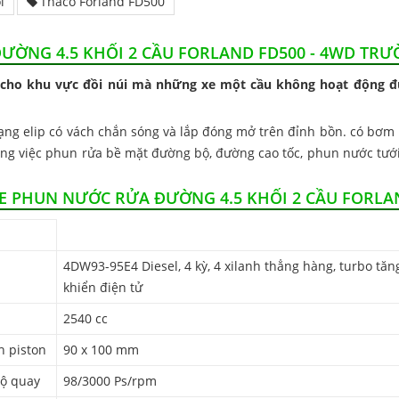
i
Thaco Forland FD500
ĐƯỜNG 4.5 KHỐI 2 CẦU FORLAND FD500 - 4WD TRƯ
ho khu vực đồi núi mà những xe một cầu không hoạt động đượ
ạng elip có vách chắn sóng và lắp đóng mở trên đỉnh bồn. có bơm
ụ công việc phun rửa bề mặt đường bộ, đường cao tốc, phun nước tư
E PHUN NƯỚC RỬA ĐƯỜNG 4.5 KHỐI 2 CẦU FORLA
4DW93-95E4 Diesel, 4 kỳ, 4 xilanh thẳng hàng, turbo tăn
khiển điện tử
2540 cc
h piston
90 x 100 mm
độ quay
98/3000 Ps/rpm