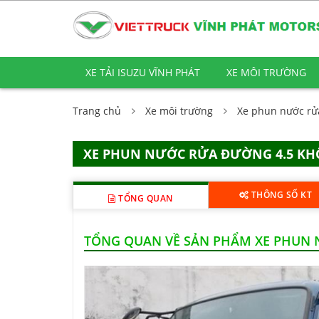
XE TẢI ISUZU VĨNH PHÁT
XE MÔI TRƯỜNG
Trang chủ
Xe môi trường
Xe phun nước r
XE PHUN NƯỚC RỬA ĐƯỜNG 4.5 KHỐ
THÔNG SỐ KT
TỔNG QUAN
TỔNG QUAN VỀ SẢN PHẨM XE PHUN N