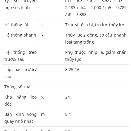
Tỷ số truyền
-
ih1 = 6,32 / ih2 = 3,927 / ih3 =
hộp số chính
2,283 / ih4 = 1,000 / ih5 = 0,789
/ iR = 5,858
Hệ thống lái
-
Trục vít êcu bi, trợ lực thủy lực
Hệ thống phanh
-
Thủy lực 2 dòng, cơ cấu phanh
loại tang trống
Hệ thống treo
-
Phụ thuộc, nhíp lá, giảm chấn
trước/ sau
thủy lực
Lốp xe trước/
-
8.25-16
sau
Thông số khác
Khả năng leo
%
24
dốc
Bán kính vòng
m
8,4
quay nhỏ nhất