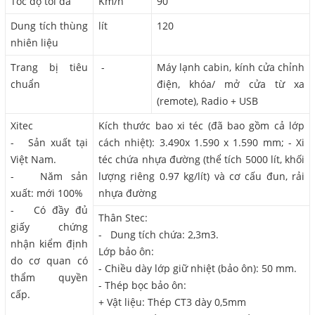
Tốc độ tối đa
Km/h
90
Dung tích thùng
lít
120
nhiên liệu
Trang bị tiêu
-
Máy lạnh cabin, kính cửa chỉnh
chuẩn
điện, khóa/ mở cửa từ xa
(remote), Radio + USB
Xitec
Kích thước bao xi téc (đã bao gồm cả lớp
- Sản xuất tại
cách nhiệt): 3.490x 1.590 x 1.590 mm; - Xi
Việt Nam.
téc chứa nhựa đường (thể tích 5000 lít, khối
- Năm sản
lượng riêng 0.97 kg/lít) và cơ cấu đun, rải
xuất: mới 100%
nhựa đường
- Có đầy đủ
Thân Stec:
giấy chứng
- Dung tích chứa: 2,3m3.
nhận kiểm định
Lớp bảo ôn:
do cơ quan có
- Chiều dày lớp giữ nhiệt (bảo ôn): 50 mm.
thẩm quyền
- Thép bọc bảo ôn:
cấp.
+ Vật liệu: Thép CT3 dày 0,5mm