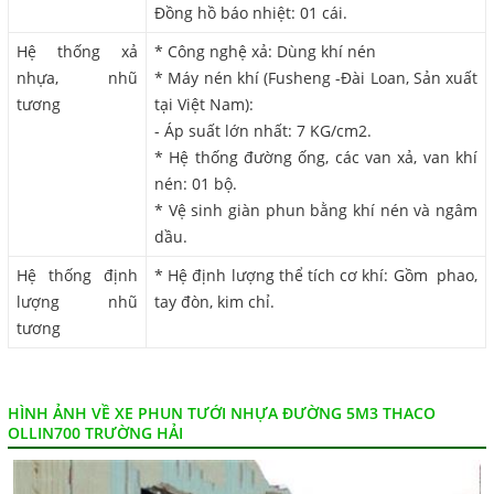
Đồng hồ báo nhiệt: 01 cái.
Hệ thống xả
* Công nghệ xả: Dùng khí nén
nhựa, nhũ
* Máy nén khí (Fusheng -Đài Loan, Sản xuất
tương
tại Việt Nam):
- Áp suất lớn nhất: 7 KG/cm2.
* Hệ thống đường ống, các van xả, van khí
nén: 01 bộ.
* Vệ sinh giàn phun bằng khí nén và ngâm
dầu.
Hệ thống định
* Hệ định lượng thể tích cơ khí: Gồm phao,
lượng nhũ
tay đòn, kim chỉ.
tương
HÌNH ẢNH VỀ XE PHUN TƯỚI NHỰA ĐƯỜNG 5M3 THACO
OLLIN700 TRƯỜNG HẢI