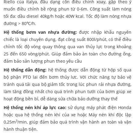
Riello của Italya, đầu dạng côn điều chỉnh xoay, gập theo ý
muốn điều chỉnh bề rộng phun từ 0-6m. Công suất làm nóng
tối đa: dầu diesel 40kg/h hoặc 40W kcal. Tốc độ làm nóng nhựa
đường > 80℃/h.
Hệ thống bơm van nhựa đường:
được nhập khẩu nguyên
chiếc là loại chuyên dụng, đạt công suất 800l/phút, có thể điều
chỉnh tốc độ vòng quay thông qua van thủy lực trong khoảng
25 đến 650 vòng/phút. Giúp đảm bảo àn toàn cho đường ống,
đảm bảo sản lượng phun theo yêu cầu
Hệ thống dẫn động:
hệ thống được dẫn động từ hộp số qua
bộ phận PTO lai đến bơm thủy lưc. Với chức năng tự bảo vệ
tránh quá tải qua bộ giảm tốc trong lúc phun rải nhựa đường,
làm tăng đồng nhất cho quá trình phun tưới của bơm giúp xe
hoạt động bền bỉ, dễ dàng sửa chữa bảo dưỡng thay thế
Hệ thống nén khí áp lực cao:
sử dụng máy phát điện Honda
hoặc qua hệ thống nén khí của xe hoặc Máy nén khí độc lập
3
0,25m
/min, giúp đảm bảo quá trình vận hành an toàn và vận
hành thuận tiện.