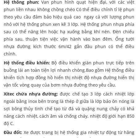
Hệ thông phun:
Van phun hình quạt hiện đại, với các việt
phun liền nhau không chồng chéo Có thể điều chỉnh tỉ lệ phụn
theo yêu cầu đảm bảo hiệu quả cao ngay cả với lượng phun
nhỏ với hệ thống phun xen kẽ 3 lớp. Hệ thống phun nhựa phía
sau có thể nâng lên hoặc hạ xuống bằng khí nén. Đèn chiếu
phía sau, thuận tiện việc vận hành vào ban đêm. Ống tưới
nhựa đường kích thước 6m/42 gắn đầu phun có thể điều
chỉnh.
Hệ thống điều khiển:
Bộ điều khiển giàn phun trực tiếp trên
buồng lái an toàn tiện lợi nhanh chóng.Bao gồm Hệ thống điều
khiển tích hợp đồng hồ hiển thị nhiệt độ nhựa đường hiển thị
vận tốc vòng quay của bơm nhựa đường theo yêu cầu.
Xitec chứa nhựa đường:
được chế tạo 3 lớp cách nhiệt lớp
ngoài bằng inox bên trong là thép ở giữa là lớp bảo ôn nóng là
sợi bông thủy tinh chế tạo từ đá và quặng nung chảy có khả
năng cách nhiệt, cách âm và chống cháy, nhiệt độ giới hạn 850
độ C.
Đầu đốt:
Xe được trang bị hệ thống gia nhiệt tự động từ hãng