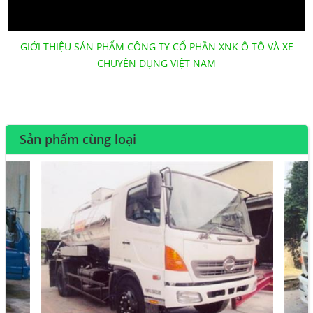
GIỚI THIỆU SẢN PHẨM CÔNG TY CỔ PHẦN XNK Ô TÔ VÀ XE
CHUYÊN DỤNG VIỆT NAM
Sản phẩm cùng loại