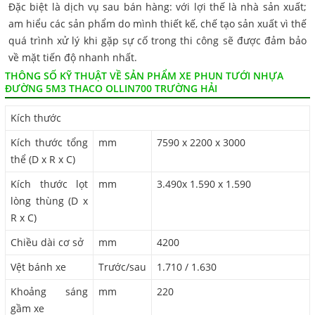
Đặc biệt là dịch vụ sau bán hàng: với lợi thế là nhà sản xuất;
am hiểu các sản phẩm do mình thiết kế, chế tạo sản xuất vì thế
quá trình xử lý khi gặp sự cố trong thi công sẽ được đảm bảo
về mặt tiến độ nhanh nhất.
THÔNG SỐ KỸ THUẬT VỀ SẢN PHẨM XE PHUN TƯỚI NHỰA
ĐƯỜNG 5M3 THACO OLLIN700 TRƯỜNG HẢI
Kích thước
Kích thước tổng
mm
7590 x 2200 x 3000
thể (D x R x C)
Kích thước lọt
mm
3.490x 1.590 x 1.590
lòng thùng (D x
R x C)
Chiều dài cơ sở
mm
4200
Vệt bánh xe
Trước/sau
1.710 / 1.630
Khoảng sáng
mm
220
gầm xe