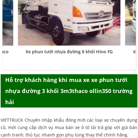
haco
Xe phun tưới nhựa đường 8 khối Hino FG
Xe
Hỗ trợ khách hàng khi mua
xe xe phun tưới
nhựa đường 3 khối 3m3thaco ollin350 trường
hải
VIETTRUCK Chuyên nhập khẩu đóng mới các loại xe chuyên dụng
cũ, mới cung cấp dịch vụ mua bán xe ô tô tải trả góp với giá bán
cạnh tranh, thủ tục nhanh gọn phụ tùng thay thế chính hãng.