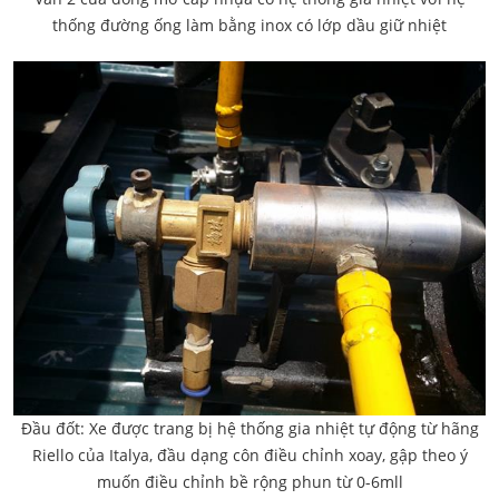
thống đường ống làm bằng inox có lớp dầu giữ nhiệt
Đầu đốt: Xe được trang bị hệ thống gia nhiệt tự động từ hãng
Riello của Italya, đầu dạng côn điều chỉnh xoay, gập theo ý
muốn điều chỉnh bề rộng phun từ 0-6mll