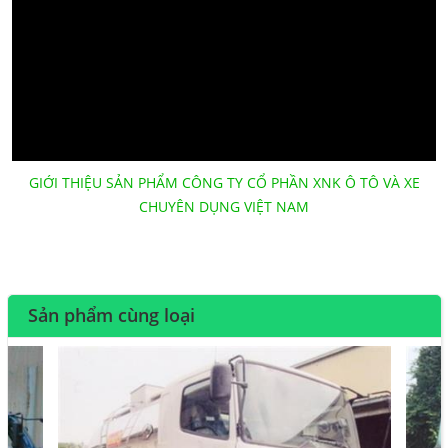
GIỚI THIỆU SẢN PHẨM CÔNG TY CỔ PHẦN XNK Ô TÔ VÀ XE
CHUYÊN DỤNG VIỆT NAM
Sản phẩm cùng loại