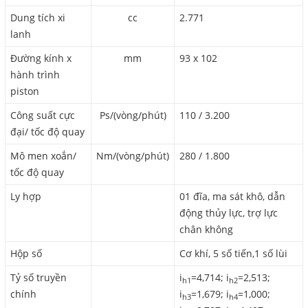
Dung tích xi
cc
2.771
lanh
Đường kính x
mm
93 x 102
hành trình
piston
Công suất cực
Ps/(vòng/phút)
110 / 3.200
đại/ tốc độ quay
Mô men xoắn/
Nm/(vòng/phút)
280 / 1.800
tốc độ quay
Ly hợp
01 đĩa, ma sát khô, dẫn
động thủy lực, trợ lực
chân không
Hộp số
Cơ khí, 5 số tiến,1 số lùi
Tỷ số truyền
i
=4,714; i
=2,513;
h1
h2
chính
i
=1,679; i
=1,000;
h3
h4