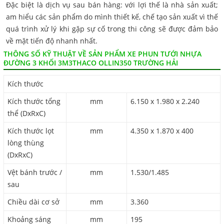
Đặc biệt là dịch vụ sau bán hàng: với lợi thế là nhà sản xuất;
am hiểu các sản phẩm do mình thiết kế, chế tạo sản xuất vì thế
quá trình xử lý khi gặp sự cố trong thi công sẽ được đảm bảo
về mặt tiến độ nhanh nhất.
THÔNG SỐ KỸ THUẬT VỀ SẢN PHẨM XE PHUN TƯỚI NHỰA
ĐƯỜNG 3 KHỐI 3M3THACO OLLIN350 TRƯỜNG HẢI
Kích thước
Kích thước tổng
mm
6.150 x 1.980 x 2.240
thể (DxRxC)
Kích thước lọt
mm
4.350 x 1.870 x 400
lòng thùng
(DxRxC)
Vệt bánh trước /
mm
1.530/1.485
sau
Chiều dài cơ sở
mm
3.360
Khoảng sáng
mm
195