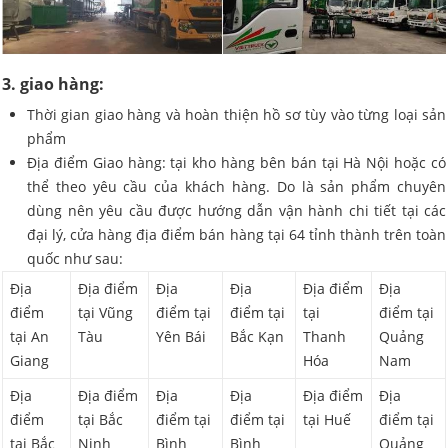
3. giao hàng:
Thời gian giao hàng và hoàn thiện hồ sơ tùy vào từng loại sản
phẩm
Địa điểm Giao hàng: tại kho hàng bên bán tại Hà Nội hoặc có
thể theo yêu cầu của khách hàng. Do là sản phẩm chuyên
dùng nên yêu cầu được hướng dẫn vận hành chi tiết tại các
đại lý, cửa hàng địa điểm bán hàng tại 64 tỉnh thành trên toàn
quốc như sau:
Địa
Địa điểm
Địa
Địa
Địa điểm
Địa
điểm
tại Vũng
điểm tại
điểm tại
tại
điểm tại
tại An
Tàu
Yên Bái
Bắc Kạn
Thanh
Quảng
Giang
Hóa
Nam
Địa
Địa điểm
Địa
Địa
Địa điểm
Địa
điểm
tại Bắc
điểm tại
điểm tại
tại Huế
điểm tại
tại Bắc
Ninh
Bình
Bình
Quảng