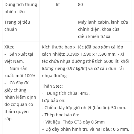
Dung tích thùng
lít
80
nhiên liệu
Trang bị tiêu
Máy lạnh cabin, kính cửa
chuẩn
chỉnh điện, khóa cửa
điều khiển từ xa
Xitec
Kích thước bao xi téc (đã bao gồm cả lớp
- Sản xuất tại
cách nhiệt): 3.390x 1.590 x 1.590 mm; - Xi
Việt Nam.
téc chứa nhựa đường (thể tích 5000 lít, khối
- Năm sản
lượng riêng 0.97 kg/lít) và cơ cấu đun, rải
xuất: mới 100%
nhựa đường
- Có đầy đủ
Thân Stec:
giấy chứng
- Dung tích chứa: 4m3.
nhận kiểm định
Lớp bảo ôn:
do cơ quan có
- Chiều dày lớp giữ nhiệt (bảo ôn): 50 mm.
thẩm quyền
- Thép bọc bảo ôn:
cấp.
+ Vật liệu: Thép CT3 dày 0,5mm
+ Độ dày phần hình trụ và hai đầu: 0.5 mm.