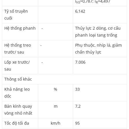
i
=0,787; i
=4,497
h5
R
Tỷ số truyền
6,142
cuối
Hệ thống phanh
-
Thủy lực 2 dòng, cơ cấu
phanh loại tang trống
Hệ thống treo
-
Phụ thuộc, nhíp lá, giảm
trước/ sau
chấn thủy lực
Lốp xe trước/
-
7.006
sau
Thông số khác
Khả năng leo
%
33
dốc
Bán kính quay
m
7,2
vòng nhỏ nhất
Tốc độ tối đa
km/h
95