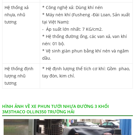
Hệ thống xả
* Công nghệ xả: Dùng khí nén
nhựa, nhũ
* Máy nén khí (Fusheng -Đài Loan, Sản xuất
tương
tại Việt Nam):
- Áp suất lớn nhất: 7 KG/cm2.
* Hệ thống đường ống, các van xả, van khí
nén: 01 bộ.
* Vệ sinh giàn phun bằng khí nén và ngâm
dầu.
Hệ thống định
* Hệ định lượng thể tích cơ khí: Gồm phao,
lượng nhũ
tay đòn, kim chỉ.
tương
HÌNH ẢNH VỀ XE PHUN TƯỚI NHỰA ĐƯỜNG 3 KHỐI
3M3THACO OLLIN350 TRƯỜNG HẢI