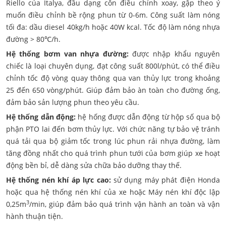
Riello của Italya, đầu dạng côn điều chỉnh xoay, gập theo ý
muốn điều chỉnh bề rộng phun từ 0-6m. Công suất làm nóng
tối đa: dầu diesel 40kg/h hoặc 40W kcal. Tốc độ làm nóng nhựa
đường > 80℃/h.
Hệ thống bơm van nhựa đường:
được nhập khẩu nguyên
chiếc là loại chuyên dụng, đạt công suất 800l/phút, có thể điều
chỉnh tốc độ vòng quay thông qua van thủy lực trong khoảng
25 đến 650 vòng/phút. Giúp đảm bảo àn toàn cho đường ống,
đảm bảo sản lượng phun theo yêu cầu.
Hệ thống dẫn động:
hệ hống được dẫn động từ hộp số qua bộ
phận PTO lai đến bơm thủy lực. Với chức năng tự bảo vệ tránh
quá tải qua bộ giảm tốc trong lúc phun rải nhựa đường, làm
tăng đồng nhất cho quá trình phun tưới của bơm giúp xe hoạt
động bền bỉ, dễ dàng sửa chữa bảo dưỡng thay thế.
Hệ thống nén khí áp lực cao:
sử dụng máy phát điện Honda
hoặc qua hệ thống nén khí của xe hoặc Máy nén khí độc lập
3
0,25m
/min, giúp đảm bảo quá trình vận hành an toàn và vận
hành thuận tiện.