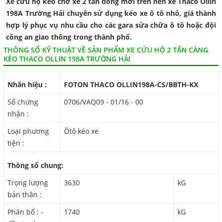
Xe cứu hộ kéo chở xe 2 tấn đóng mới trên nền xe Thaco Ollin
198A Trường Hải chuyên sử dụng kéo xe ô tô nhỏ, giá thành
hợp lý phục vụ nhu cầu cho các gara sửa chữa ô tô hoặc đội
công an giao thông trong thành phố.
THÔNG SỐ KỸ THUẬT VỀ SẢN PHẨM XE CỨU HỘ 2 TẤN CÀNG
KÉO THACO OLLIN 198A TRƯỜNG HẢI
Nhãn hiệu :
FOTON THACO OLLIN198A-CS/BBTH-KX
Số chứng
0706/VAQ09 - 01/16 - 00
nhận :
Loại phương
Ôtô kéo xe
tiện :
Thông số chung:
Trọng lượng
3630
kG
bản thân :
Phân bố : -
1740
kG