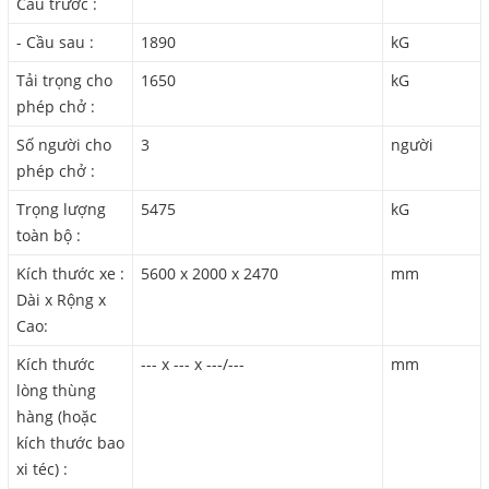
Cầu trước :
- Cầu sau :
1890
kG
Tải trọng cho
1650
kG
phép chở :
Số người cho
3
người
phép chở :
Trọng lượng
5475
kG
toàn bộ :
Kích thước xe :
5600 x 2000 x 2470
mm
Dài x Rộng x
Cao:
Kích thước
--- x --- x ---/---
mm
lòng thùng
hàng (hoặc
kích thước bao
xi téc) :