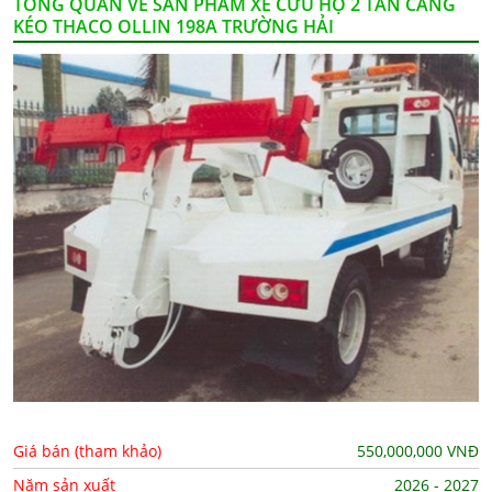
TỔNG QUAN VỀ SẢN PHẨM XE CỨU HỘ 2 TẤN CÀNG
KÉO THACO OLLIN 198A TRƯỜNG HẢI
Giá bán (tham khảo)
550,000,000
VNĐ
Năm sản xuất
2026 - 2027