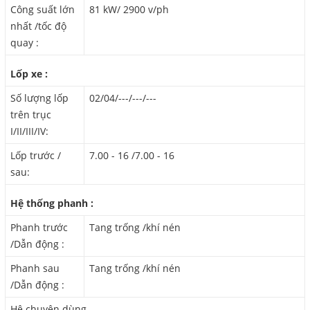
Công suất lớn
81 kW/ 2900 v/ph
nhất /tốc độ
quay :
Lốp xe :
Số lượng lốp
02/04/---/---/---
trên trục
I/II/III/IV:
Lốp trước /
7.00 - 16 /7.00 - 16
sau:
Hệ thống phanh :
Phanh trước
Tang trống /khí nén
/Dẫn động :
Phanh sau
Tang trống /khí nén
/Dẫn động :
Hệ chuyên dùng