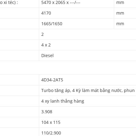
xi téc) :
5470 x 2065 x ---/---
mm
4170
mm
1665/1650
mm
2
4 x 2
Diesel
4D34-2AT5
Turbo tăng áp, 4 Kỳ làm mát bằng nước, phun n
4 xy lanh thẳng hàng
3.908
104 x 115
110/2.900