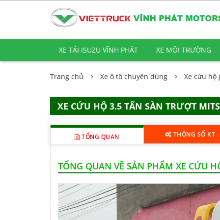
XE TẢI ISUZU VĨNH PHÁT
XE MÔI TRƯỜNG
Trang chủ
Xe ô tô chuyên dùng
Xe cứu hộ 
XE CỨU HỘ 3.5 TẤN SÀN TRƯỢT MITS
THÔNG SỐ KT
TỔNG QUAN
TỔNG QUAN VỀ SẢN PHẨM XE CỨU HỘ 