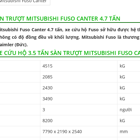
Mitsubishi Fuso Canter
SÀN TRƯỢT MITSUBISHI FUSO CANTER 4.7 TẤN
Mitsubishi Fuso Canter 4.7 tấn, xe cứu hộ Fuso sở hữu được hệ 
hông có độ đồng đều về khối lượng. Mitsubishi Fuso là thương 
aimler (Đức).
 CỨU HỘ 3.5 TẤN SÀN TRƯỢT MITSUBISHI FUSO CA
4515
kG
2085
kG
2430
kG
3490
kG
3
người
8200
kG
7790 x 2190 x 2540
mm