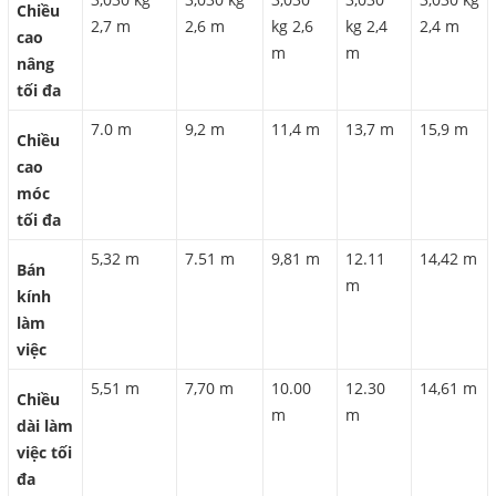
Chiều
2,7 m
2,6 m
kg 2,6
kg 2,4
2,4 m
cao
m
m
nâng
tối đa
7.0 m
9,2 m
11,4 m
13,7 m
15,9 m
Chiều
cao
móc
tối đa
5,32 m
7.51 m
9,81 m
12.11
14,42 m
Bán
m
kính
làm
việc
5,51 m
7,70 m
10.00
12.30
14,61 m
Chiều
m
m
dài làm
việc tối
đa