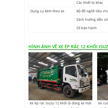
Các thiết bị khác
Dụng cụ kèm theo xe
Bộ đồ nghề tiêu ch
Sách hướng dẫn sử
Sổ bảo hành
HÌNH ẢNH VỀ XE ÉP RÁC 12 KHỐI ISU
Xe ép rác isuzu 12 khối là dòng xe môi
Xe cu