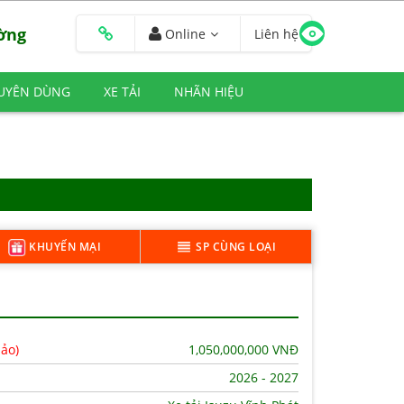
ường
Online
Liên hệ
HUYÊN DÙNG
XE TẢI
NHÃN HIỆU
KHUYẾN MẠI
SP CÙNG LOẠI
hảo)
1,050,000,000
VNĐ
2026 - 2027