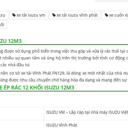
uzu
xe tải isuzu vm
xe tải isuzu vĩnh phát
xe cuốn é
hối
UZU 12M3
g được sử dụng phổ biến trong việc thu góp và xửa lý rác thải tại 
t nhiều sự quan tâm và ủng hộ trên thị trường bởi tính cơ động ca
 các nhà đầu tư.
 nền cơ sở xe tải Vĩnh Phát FN129, là dòng xe mới nhất của nhà m
p ứng được nhu cầu chuyển chở hàng hóa đa dạng và mang đến sự a
 ÉP RÁC 12 KHỐI ISUZU 12M3
ISUZU VM – Lắp ráp tại nhà máy ISUZU Vi
ISUZU Vĩnh Phát