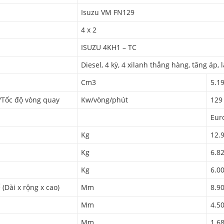
Isuzu VM FN129
4 x 2
ISUZU 4KH1 – TC
Diesel, 4 kỳ, 4 xilanh thẳng hàng, tăng áp
Cm3
5.1
/Tốc độ vòng quay
Kw/vòng/phút
129
Euro
Kg
12.
Kg
6.8
Kg
6.0
 (Dài x rộng x cao)
Mm
8.90
Mm
4.5
Mm
1.6