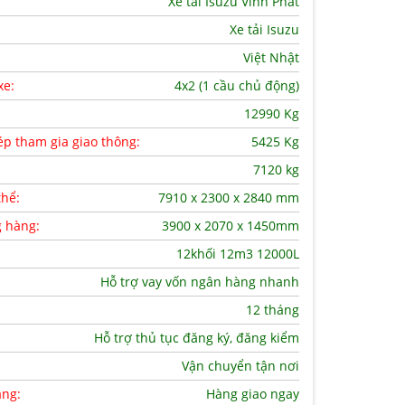
Xe tải Isuzu Vĩnh Phát
Xe tải Isuzu
Việt Nhật
xe:
4x2 (1 cầu chủ động)
12990 Kg
ép tham gia giao thông:
5425 Kg
7120 kg
thể:
7910 x 2300 x 2840 mm
g hàng:
3900 x 2070 x 1450mm
12khối 12m3 12000L
Hỗ trợ vay vốn ngân hàng nhanh
12 tháng
Hỗ trợ thủ tục đăng ký, đăng kiểm
Vận chuyển tận nơi
àng:
Hàng giao ngay