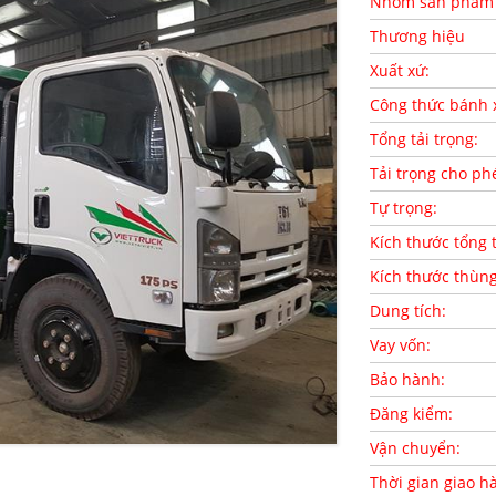
Nhóm sản phẩm
Thương hiệu
Xuất xứ:
Công thức bánh 
Tổng tải trọng:
Tải trọng cho ph
Tự trọng:
Kích thước tổng 
Kích thước thùn
Dung tích:
Vay vốn:
Bảo hành:
Đăng kiểm:
Vận chuyển:
Thời gian giao h