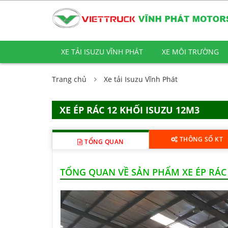
XE TẢI ISUZU VĨNH PHÁT
XE MÔI TRƯỜNG
Trang chủ
Xe tải Isuzu Vĩnh Phát
XE ÉP RÁC 12 KHỐI ISUZU 12M3
THÔNG SỐ KT
TỔNG QUAN
TỔNG QUAN VỀ SẢN PHẨM XE ÉP RÁC 