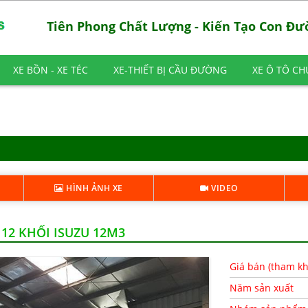
Tiên Phong Chất Lượng - Kiến Tạo Con Đ
XE BỒN - XE TÉC
XE-THIẾT BỊ CẦU ĐƯỜNG
XE Ô TÔ C
HÌNH ẢNH XE
VIDEO
12 KHỐI ISUZU 12M3
Giá bán (tham k
Năm sản xuất