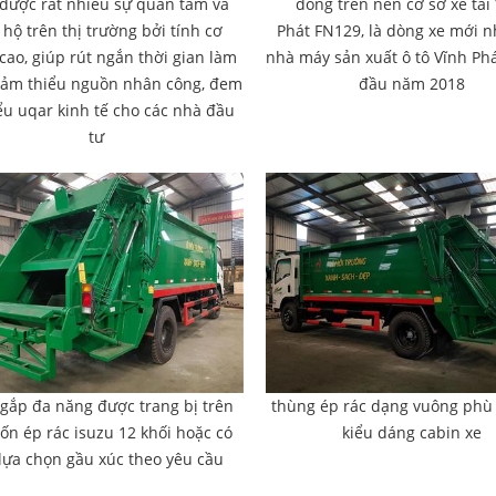
 được rất nhiều sự quan tâm và
đóng trên nền cơ sở xe tải
 hộ trên thị trường bởi tính cơ
Phát FN129, là dòng xe mới n
cao, giúp rút ngắn thời gian làm
nhà máy sản xuất ô tô Vĩnh Ph
giảm thiểu nguồn nhân công, đem
đầu năm 2018
iểu uqar kinh tế cho các nhà đầu
tư
gắp đa năng được trang bị trên
thùng ép rác dạng vuông phù
ốn ép rác isuzu 12 khối hoặc có
kiểu dáng cabin xe
 lựa chọn gầu xúc theo yêu cầu