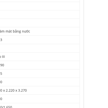
, làm mát bằng nước
93
 III
990
25
00
0 x 2.220 x 3.270
00
80/1.650