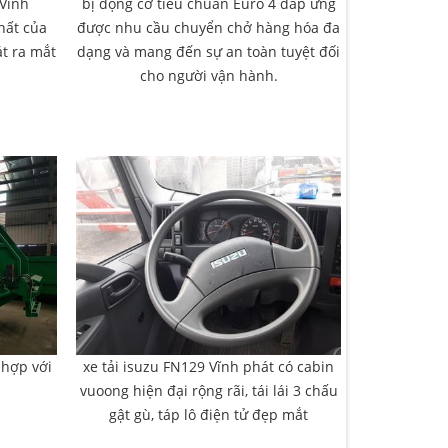
 Vĩnh
bị động cơ tiêu chuẩn Euro 4 đáp ứng
hất của
được nhu cầu chuyển chở hàng hóa đa
át ra mắt
dạng và mang đến sự an toàn tuyệt đối
cho người vận hành.
 hợp với
xe tải isuzu FN129 Vĩnh phát có cabin
vuoong hiện đại rộng rãi, tái lái 3 chấu
gật gù, táp lô điện tử đẹp mắt