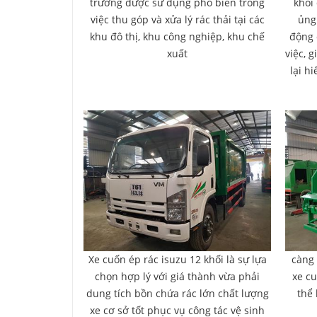
trường được sử dụng phổ biến trong
khối
việc thu góp và xửa lý rác thải tại các
ủng
khu đô thị, khu công nghiệp, khu chế
động 
xuất
việc, 
lại h
Xe cuốn ép rác isuzu 12 khối là sự lựa
càng 
chọn hợp lý với giá thành vừa phải
xe cu
dung tích bồn chứa rác lớn chất lượng
thể
xe cơ sở tốt phục vụ công tác vệ sinh