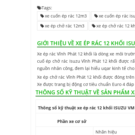
Tags:
xe cuốn ép rác 12m3
xe cuốn ép rác is
xe ép chở rác 12m3
xe ép chở rác 12 k
GIỚI THIỆU VỀ XE ÉP RÁC 12 KHỐI IS
Xe ép rác Vĩnh Phát 12 khối là dòng xe môi trườn
cuố ép chở rác Isuzu Vĩnh Phát 12 khối được rấ
nguồn nhân công, đem lại hiểu uqar kinh tế cho
Xe ép chở rác Vĩnh Phát 12 khối được đóng trên
Xe được trang bị động cơ tiêu chuẩn Euro 4 đá
THÔNG SỐ KỸ THUẬT VỀ SẢN PHẨM XE
Thông số kỹ thuật xe ép rác 12 khối ISUZU VM
Phần xe cơ sở
Nhãn hiệu