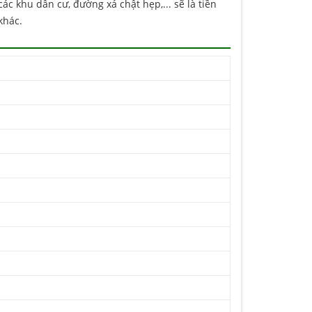
c khu dân cư, đường xá chật hẹp,... sẽ là tiền
khác.