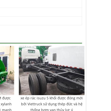
VM được
xe ép rác isuzu 5 khối được đóng mới
4 xylanh
bởi Viettruck sử dụng thép đức và hệ
C1 mạnh
thống bơm van thủy lực ý