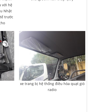
u với hệ
zu Nhật
tế trước
cho
u
xe trang bị hệ thống điều hòa quạt gió
radio