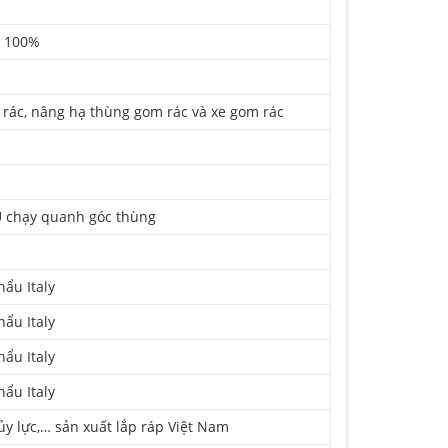
i 100%
 rác, nâng hạ thùng gom rác và xe gom rác
U chạy quanh góc thùng
ẩu Italy
ẩu Italy
ẩu Italy
ẩu Italy
ủy lực,… sản xuất lắp ráp Việt Nam