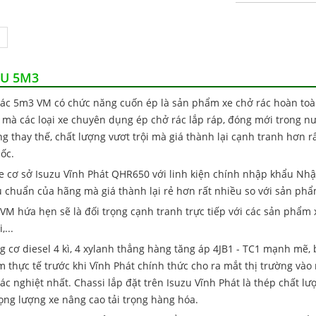
ZU 5M3
hở rác 5m3 VM có chức năng cuốn ép là sản phẩm xe chở rác hoàn t
i mà các loại xe chuyên dụng ép chở rác lắp ráp, đóng mới trong n
ng thay thế, chất lượng vươt trội mà giá thành lại cạnh tranh hơn 
ốc.
xe cơ sở Isuzu Vĩnh Phát QHR650 với linh kiện chính nhập khẩu Nhậ
 chuẩn của hãng mà giá thành lại rẻ hơn rất nhiều so với sản ph
 VM hứa hẹn sẽ là đối trọng cạnh tranh trực tiếp với các sản phẩm
...
g cơ diesel 4 kì, 4 xylanh thẳng hàng tăng áp 4JB1 - TC1 mạnh mẽ, 
 thực tế trước khi Vĩnh Phát chính thức cho ra mắt thị trường và
hác nghiệt nhất. Chassi lắp đặt trên Isuzu Vĩnh Phát là thép chất
ng lượng xe nâng cao tải trọng hàng hóa.