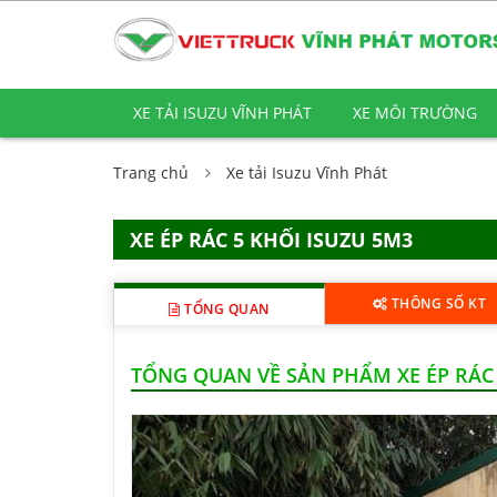
XE TẢI ISUZU VĨNH PHÁT
XE MÔI TRƯỜNG
Trang chủ
Xe tải Isuzu Vĩnh Phát
XE ÉP RÁC 5 KHỐI ISUZU 5M3
THÔNG SỐ KT
TỔNG QUAN
TỔNG QUAN VỀ SẢN PHẨM XE ÉP RÁC 