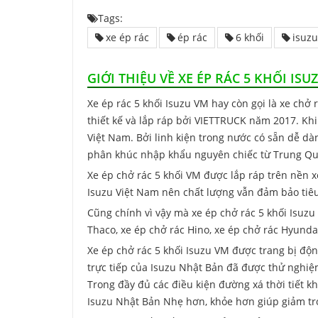
Tags:
xe ép rác
ép rác
6 khối
isuzu
GIỚI THIỆU VỀ XE ÉP RÁC 5 KHỐI ISU
Xe ép rác 5 khối Isuzu VM hay còn gọi là xe c
thiết kế và lắp ráp bởi VIETTRUCK năm 2017. Kh
Việt Nam. Bởi linh kiện trong nước có sẵn dễ dà
phân khúc nhập khẩu nguyên chiếc từ Trung Qu
Xe ép chở rác 5 khối VM được lắp ráp trên nền 
Isuzu Việt Nam nên chất lượng vẫn đảm bảo tiêu
Cũng chính vì vậy mà xe ép chở rác 5 khối Isuzu
Thaco, xe ép chở rác Hino, xe ép chở rác Hyundai,
Xe ép chở rác 5 khối Isuzu VM được trang bị độn
trực tiếp của Isuzu Nhật Bản đã được thử nghiệm
Trong đầy đủ các điều kiện đường xá thời tiết k
Isuzu Nhật Bản Nhẹ hơn, khỏe hơn giúp giảm trọ