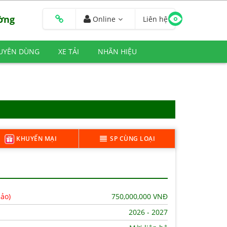
ường
Online
Liên hệ
HUYÊN DÙNG
XE TẢI
NHÃN HIỆU
KHUYẾN MẠI
SP CÙNG LOẠI
hảo)
750,000,000
VNĐ
2026 - 2027