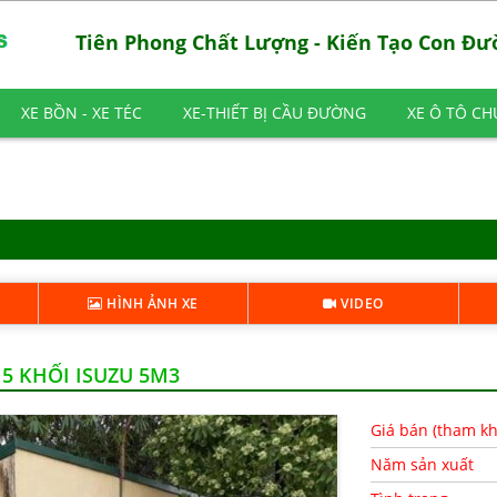
Tiên Phong Chất Lượng - Kiến Tạo Con Đ
XE BỒN - XE TÉC
XE-THIẾT BỊ CẦU ĐƯỜNG
XE Ô TÔ C
HÌNH ẢNH XE
VIDEO
5 KHỐI ISUZU 5M3
Giá bán (tham k
Năm sản xuất