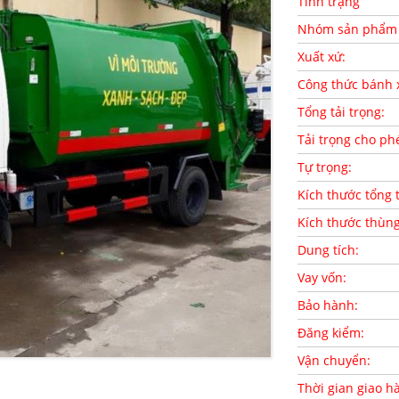
Tình trạng
Nhóm sản phẩm
Xuất xứ:
Công thức bánh 
Tổng tải trọng:
Tải trọng cho ph
Tự trọng:
Kích thước tổng 
Kích thước thùn
Dung tích:
Vay vốn:
Bảo hành:
Đăng kiểm:
Vận chuyển:
Thời gian giao h