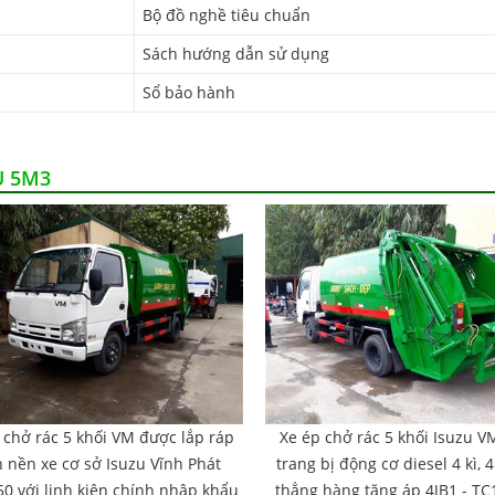
Bộ đồ nghề tiêu chuẩn
Sách hướng dẫn sử dụng
Sổ bảo hành
U 5M3
 chở rác 5 khối VM được lắp ráp
Xe ép chở rác 5 khối Isuzu 
n nền xe cơ sở Isuzu Vĩnh Phát
trang bị động cơ diesel 4 kì, 
0 với linh kiện chính nhập khẩu
thẳng hàng tăng áp 4JB1 - T