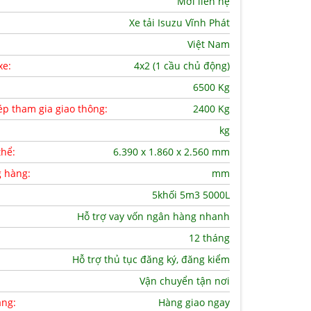
Mời liên hệ
Xe tải Isuzu Vĩnh Phát
Việt Nam
xe:
4x2 (1 cầu chủ động)
6500 Kg
ép tham gia giao thông:
2400 Kg
kg
thể:
6.390 x 1.860 x 2.560 mm
g hàng:
mm
5khối 5m3 5000L
Hỗ trợ vay vốn ngân hàng nhanh
12 tháng
Hỗ trợ thủ tục đăng ký, đăng kiểm
Vận chuyển tận nơi
àng:
Hàng giao ngay