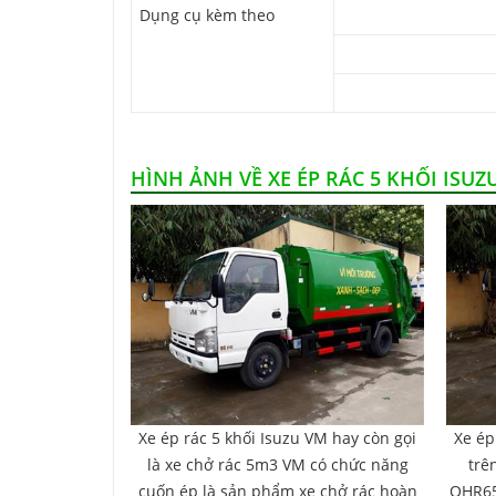
Dụng cụ kèm theo
HÌNH ẢNH VỀ XE ÉP RÁC 5 KHỐI ISUZ
Xe ép rác 5 khối Isuzu VM hay còn gọi
Xe ép
là xe chở rác 5m3 VM có chức năng
trê
cuốn ép là sản phẩm xe chở rác hoàn
QHR65