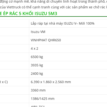
, động cơ mạnh mẽ, khả năng di chuyển linh hoạt trong thành phố, cá
của Viettruck có thể cạnh tranh cùng với các sản phẩm xe chở rác 
 ÉP RÁC 5 KHỐI ISUZU 5M3
Lắp ráp tại nhà máy ISUZU V– Mới 100%
Isuzu VM
VINHPHAT QHR650
4 x 2
6500 kg
3935 kg
2400 kg
 x C)
6.390 x 1.860 x 2.560 mm
3360 mm
1386/1425 mm
4JB1-TC1