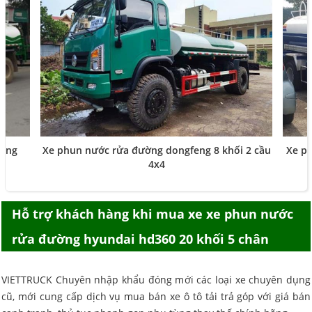
feng
Xe phun nước rửa đường dongfeng 8 khối 2 cầu
Xe p
4x4
Hỗ trợ khách hàng khi mua
xe xe phun nước
rửa đường hyundai hd360 20 khối 5 chân
VIETTRUCK Chuyên nhập khẩu đóng mới các loại xe chuyên dụng
cũ, mới cung cấp dịch vụ mua bán xe ô tô tải trả góp với giá bán