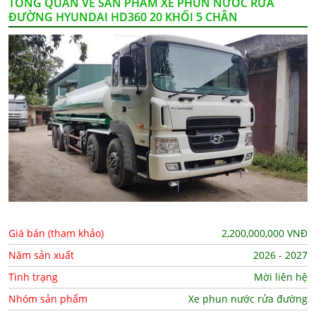
TỔNG QUAN VỀ SẢN PHẨM XE PHUN NƯỚC RỬA
ĐƯỜNG HYUNDAI HD360 20 KHỐI 5 CHÂN
Giá bán (tham khảo)
2,200,000,000
VNĐ
Năm sản xuất
2026 - 2027
Tình trạng
Mời liên hệ
Nhóm sản phẩm
Xe phun nước rửa đường