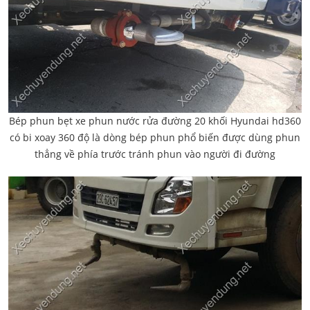
Bép phun bẹt xe phun nước rửa đường 20 khối Hyundai hd360
có bi xoay 360 độ là dòng bép phun phổ biến được dùng phun
thẳng về phía trước tránh phun vào người đi đường