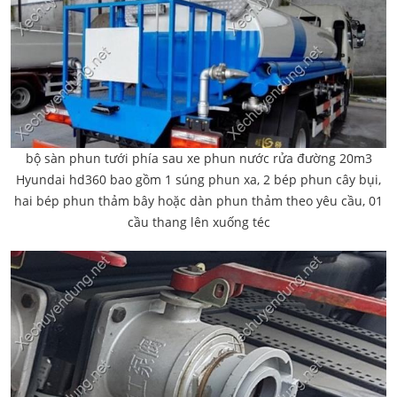
bộ sàn phun tưới phía sau xe phun nước rửa đường 20m3
Hyundai hd360 bao gồm 1 súng phun xa, 2 bép phun cây bụi,
hai bép phun thảm bây hoặc dàn phun thảm theo yêu cầu, 01
cầu thang lên xuống téc