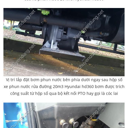
Vị trí lắp đặt bơm phun nước bên phía dưới ngay sau hộp số
xe phun nước rửa đường 20m3 Hyundai hd360 bơm được trích
công suất từ hộp số qua bộ kết nối PTO hay gọi là cóc lai