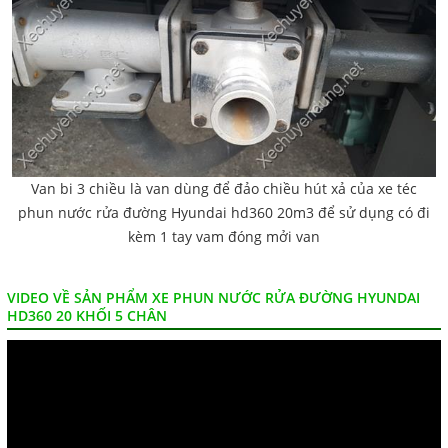
Van bi 3 chiều là van dùng để đảo chiều hút xả của xe téc
phun nước rửa đường Hyundai hd360 20m3 để sử dụng có đi
kèm 1 tay vam đóng mởi van
VIDEO VỀ SẢN PHẨM XE PHUN NƯỚC RỬA ĐƯỜNG HYUNDAI
HD360 20 KHỐI 5 CHÂN