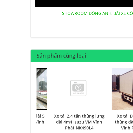
SHOWROOM ĐÔNG ANH, BÃI XE CÔ
Sản phẩm cùng loại
Xe tải 2.4 tấn thùng lửng
tải 2,4 tấn thùng dài 5
Xe tải 
dài 4m4 Isuzu VM Vĩnh
t M100 Isuzu VM Vĩnh
thùng dà
Phát NK490L4
Phát euro 6
Vĩnh 