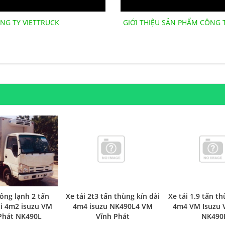
NG TY VIETTRUCK
GIỚI THIỆU SẢN PHẨM CÔNG 
Xe tải 2t3 tấn thùng kín dài
Xe tải 1.9 tấn th
Đông lạnh 2 tấn
4m4 isuzu NK490L4 VM
4m4 VM Isuzu 
i 4m2 isuzu VM
Vĩnh Phát
NK490
Phát NK490L