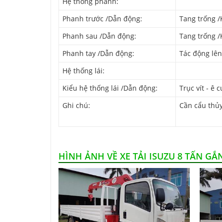
Hệ thống phanh:
Phanh trước /Dẫn động:
Tang trống /
Phanh sau /Dẫn động:
Tang trống /
Phanh tay /Dẫn động:
Tác động lên
Hệ thống lái:
Kiểu hệ thống lái /Dẫn động:
Trục vít - ê 
Ghi chú:
Cần cẩu thủy
HÌNH ẢNH VỀ XE TẢI ISUZU 8 TẤN GẮ