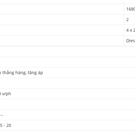
168
2
4 x 
Dies
nh thẳng hàng, tăng áp
0 v/ph
--
25 - 20