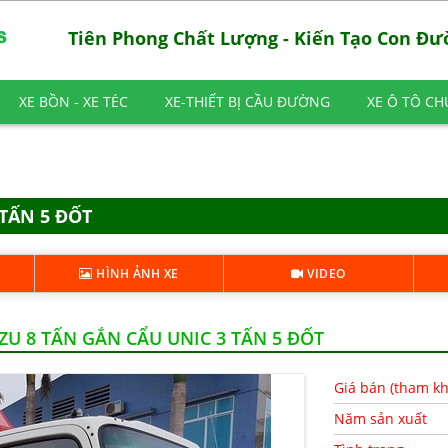
Tiên Phong Chất Lượng - Kiến Tạo Con Đ
XE BỒN - XE TÉC
XE-THIẾT BỊ CẦU ĐƯỜNG
XE Ô TÔ C
 TẤN 5 ĐỐT
HÌNH ẢNH XE
VIDEO
ZU 8 TẤN GẮN CẨU UNIC 3 TẤN 5 ĐỐT
Giá bán (tham k
Năm sản xuất