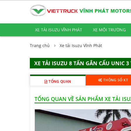
XE TẢI ISUZU VĨNH PHÁT
XE MÔI TRƯỜNG
Trang chủ
Xe tải Isuzu Vĩnh Phát
XE TẢI ISUZU 8 TẤN GẮN CẨU UNIC 3
THÔNG SỐ KT
TỔNG QUAN
TỔNG QUAN VỀ SẢN PHẨM XE TẢI ISU