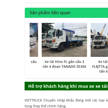
Sản phẩm liên quan
tải Isuzu 8 tấn gắn cẩu
Xe tải Hino FL gắn cẩu 3
Xe tả
Unic 3 tấn 5 đốt
tấn 4 đoạn TANADO ZE304
FL8JT7A g
tấn 6
Hỗ trợ khách hàng khi mua
xe xe tả
VIETTRUCK Chuyên nhập khẩu đóng mới các loại xe
tùng thay thế chính hãng.