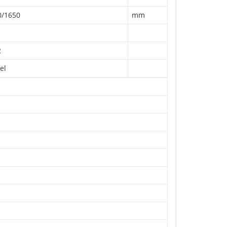
0/1650
mm
2
el