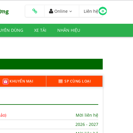
ường
Online
Liên hệ
HUYÊN DÙNG
XE TẢI
NHÃN HIỆU
KHUYẾN MẠI
SP CÙNG LOẠI
hảo)
Mời liên hệ
2026 - 2027