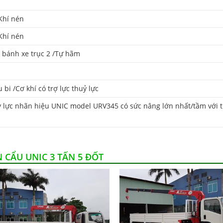
Khí nén
Khí nén
 bánh xe trục 2 /Tự hãm
cu bi /Cơ khí có trợ lực thuỷ lực
 lực nhãn hiệu UNIC model URV345 có sức nâng lớn nhất/tầm với th
N CẨU UNIC 3 TẤN 5 ĐỐT