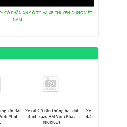
TY CỔ PHẦN XNK Ô TÔ VÀ XE CHUYÊN DỤNG VIỆT
NAM
ùng kín dài
Xe tải 2,3 tấn thùng bạt dài
Xe tải 1t9 thùng bạt 
Vĩnh Phát
4m4 isuzu VM Vĩnh Phát
4.4m NK490L4 isuzu
L
NK490L4
Vĩnh Phát