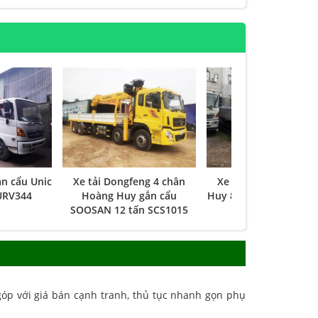
ắn cẩu Unic
Xe tải Dongfeng 4 chân
Xe tải Dongfeng Ho
 URV344
Hoàng Huy gắn cẩu
Huy 8 tấn gắn cẩu SO
SOOSAN 12 tấn SCS1015
SC525
óp với giá bán cạnh tranh, thủ tục nhanh gọn phụ