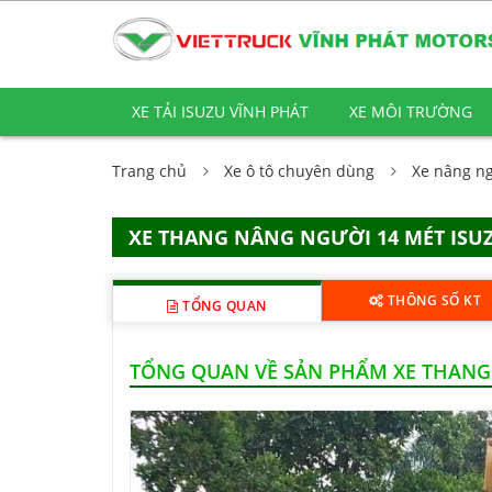
XE TẢI ISUZU VĨNH PHÁT
XE MÔI TRƯỜNG
Trang chủ
Xe ô tô chuyên dùng
Xe nâng ng
XE THANG NÂNG NGƯỜI 14 MÉT ISUZ
THÔNG SỐ KT
TỔNG QUAN
TỔNG QUAN VỀ SẢN PHẨM XE THANG 