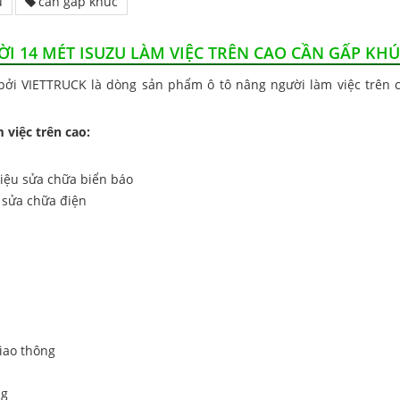
u
cần gấp khúc
ỜI 14 MÉT ISUZU LÀM VIỆC TRÊN CAO CẦN GẤP KH
ởi VIETTRUCK là dòng sản phẩm ô tô nâng người làm việc trên 
việc trên cao:
hiệu sửa chữa biển báo
e sửa chữa điện
iao thông
ng