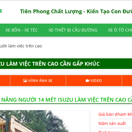
Tiên Phong Chất Lượng - Kiến Tạo Con Đ
XE BỒN - XE TÉC
XE-THIẾT BỊ CẦU ĐƯỜNG
XE Ô TÔ C
ười làm việc trên cao
U LÀM VIỆC TRÊN CAO CẦN GẤP KHÚC
HÌNH ẢNH XE
VIDEO
NÂNG NGƯỜI 14 MÉT ISUZU LÀM VIỆC TRÊN CAO 
Giá bán (tham k
Năm sản xuất