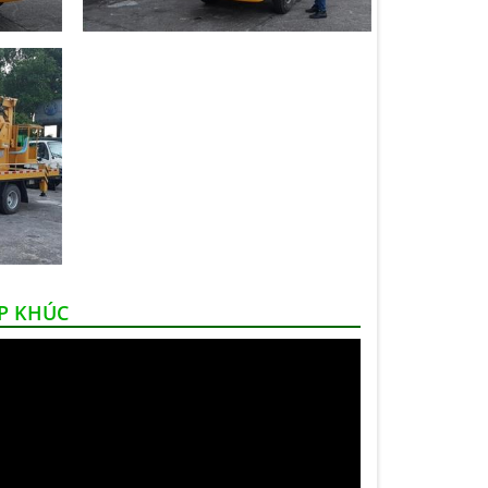
ẤP KHÚC