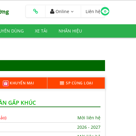
ường
Online
Liên hệ
HUYÊN DÙNG
XE TẢI
NHÃN HIỆU
KHUYẾN MẠI
SP CÙNG LOẠI
CẦN GẤP KHÚC
hảo)
Mời liên hệ
2026 - 2027