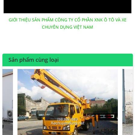
GIỚI THIỆU SẢN PHẨM CÔNG TY CỔ PHẦN XNK Ô TÔ VÀ XE
CHUYÊN DỤNG VIỆT NAM
Sản phẩm cùng loại