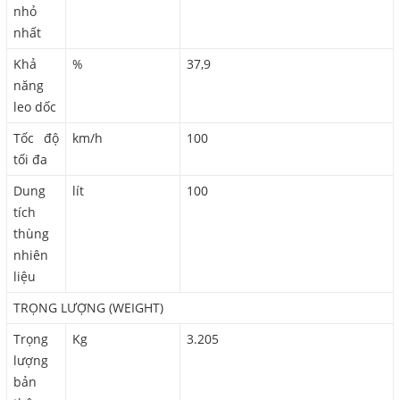
nhỏ
nhất
Khả
%
37,9
năng
leo dốc
Tốc độ
km/h
100
tối đa
Dung
lít
100
tích
thùng
nhiên
liệu
TRỌNG LƯỢNG (WEIGHT)
Trọng
Kg
3.205
lượng
bản