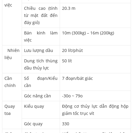
việc
Chiều cao (tính
20.3 m
từ mặt đất đến
đáy giỏ)
Bán kính làm
10m (300kg) – 16m (200kg)
việc
Nhiên
Lưu lượng dầu
20 lít/phút
liệu
Dung tích thùng
50 lít
dầu thủy lực
Cần
Số đoạn/Kiểu
7 đoạn/bát giác
chính
cần
Góc nâng cần
-30o ~ 79o
Quay
Kiểu quay
Động cơ thủy lực dẫn động hộp
toa
giảm tốc trục vít
Góc quay
330