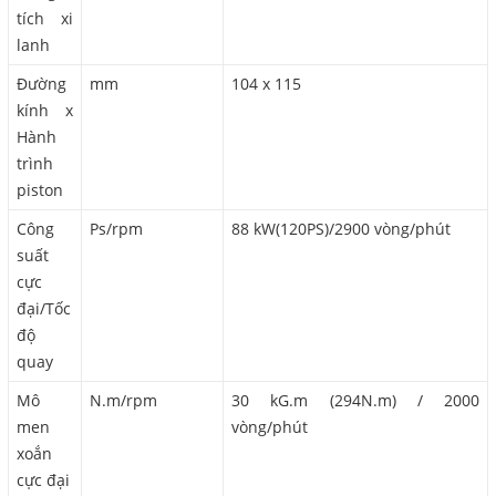
tích xi
lanh
Đường
mm
104 x 115
kính x
Hành
trình
piston
Công
Ps/rpm
88 kW(120PS)/2900 vòng/phút
suất
cực
đại/Tốc
độ
quay
Mô
N.m/rpm
30 kG.m (294N.m) / 2000
men
vòng/phút
xoắn
cực đại