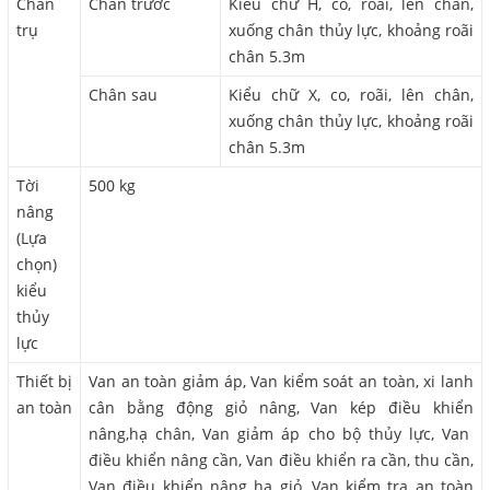
Chân
Chân trước
Kiểu chữ H, co, roãi, lên chân,
trụ
xuống chân thủy lực, khoảng roãi
chân 5.3m
Chân sau
Kiểu chữ X, co, roãi, lên chân,
xuống chân thủy lực, khoảng roãi
chân 5.3m
Tời
500 kg
nâng
(Lựa
chọn)
kiểu
thủy
lực
Thiết bị
Van an toàn giảm áp, Van kiểm soát an toàn, xi lanh
an toàn
cân bằng động giỏ nâng, Van kép điều khiển
nâng,hạ chân, Van giảm áp cho bộ thủy lực, Van
điều khiển nâng cần, Van điều khiển ra cần, thu cần,
Van điều khiển nâng hạ giỏ, Van kiểm tra an toàn