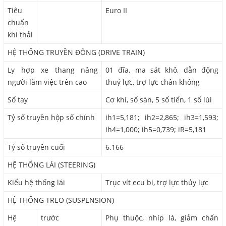
Tiêu
Euro II
chuẩn
khí thải
HỆ THỐNG TRUYỀN ĐỘNG (DRIVE TRAIN)
Ly hợp xe thang nâng
01 đĩa, ma sát khô, dẫn động
người làm việc trên cao
thuỷ lực, trợ lực chân không
Số tay
Cơ khí, số sàn, 5 số tiến, 1 số lùi
Tỷ số truyền hộp số chính
ih1=5,181; ih2=2,865; ih3=1,593;
ih4=1,000; ih5=0,739; iR=5,181
Tỷ số truyền cuối
6.166
HỆ THỐNG LÁI (STEERING)
Kiểu hệ thống lái
Trục vít ecu bi, trợ lực thủy lực
HỆ THỐNG TREO (SUSPENSION)
Hệ
trước
Phụ thuộc, nhíp lá, giảm chấn