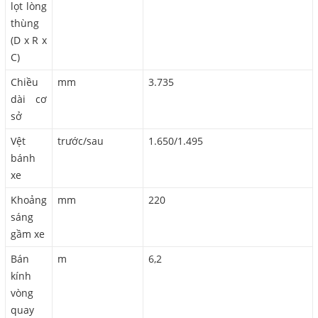
lọt lòng
thùng
(D x R x
C)
Chiều
mm
3.735
dài cơ
sở
Vệt
trước/sau
1.650/1.495
bánh
xe
Khoảng
mm
220
sáng
gầm xe
Bán
m
6,2
kính
vòng
quay