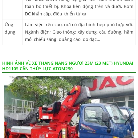
toàn bộ thiết bị, Khóa liên động trên và dưới, Bơm
DC khẩn cấp, điều khiển từ xa
Ứng
Làm việc trên cao, nơi có địa hình hẹp phù hợp với:
dụng
Ngành điện; Giao thông; xây dựng, cầu đường; hầm
mỏ; chiếu sáng; quảng cáo; đo đạc…
HÌNH ẢNH VỀ XE THANG NÂNG NGƯỜI 23M (23 MÉT) HYUNDAI
HD110S CẦN THỦY LỰC ATOM230