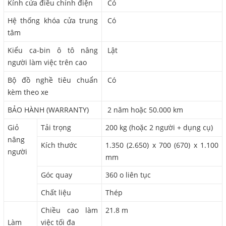
Kính cửa điều chỉnh điện
Có
Hệ thống khóa cửa trung
Có
tâm
Kiểu ca-bin ô tô nâng
Lật
người làm việc trên cao
Bộ đồ nghề tiêu chuẩn
Có
kèm theo xe
BẢO HÀNH (WARRANTY)
2 năm hoặc 50.000 km
Giỏ
Tải trọng
200 kg (hoặc 2 người + dụng cụ)
nâng
Kích thước
1.350 (2.650) x 700 (670) x 1.100
người
mm
Góc quay
360 o liên tục
Chất liệu
Thép
Chiều cao làm
21.8 m
Làm
việc tối đa