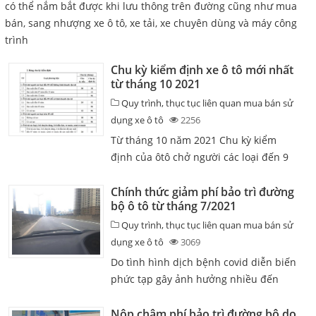
có thể nắm bắt được khi lưu thông trên đường cũng như mua
bán, sang nhượng xe ô tô, xe tải, xe chuyên dùng và máy công
trình
Chu kỳ kiểm định xe ô tô mới nhất
từ tháng 10 2021
Quy trình, thục tục liên quan mua bán sử
dụng xe ô tô
2256
Từ tháng 10 năm 2021 Chu kỳ kiểm
định của ôtô chở người các loại đến 9
chỗ (sản xuất đến 5 năm) có kinh doanh
vận tải được điều ...
Chính thức giảm phí bảo trì đường
bộ ô tô từ tháng 7/2021
Quy trình, thục tục liên quan mua bán sử
dụng xe ô tô
3069
Do tình hình dịch bệnh covid diễn biến
phức tạp gây ảnh hưởng nhiều đến
ngành vận tải nói chung nên chính phủ
đã ban hành thông tư số 47/2021/TT-
Nộp chậm phí bảo trì đường bộ do