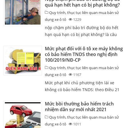
quá hạn hết hạn có bị phạt không?
BTC về ...
Quy trình, thục tục liên quan mua bán sử
dụng xe ô tô
1229
nộp chậm phí bảo trì đường bộ do hết
hạn quá hạn có bị phạt không? là câu
hỏi của rất nhiều bác tài lái xe theo
thông tư Nghị định ...
Mức phạt đối với ô tô xe máy không
có bảo hiểm TNDS theo nghị định
100/2019/NĐ-CP
Quy trình, thục tục liên quan mua bán sử
dụng xe ô tô
1167
Mức phạt khi chủ phương tiện lái xe
không có bảo hiểm TNDS: theo Điều 21
của Nghị định 100/2019/NĐ-CP của
chính phủ. có quy định với người điều
Mức bồi thường bảo hiểm trách
nhiệm dân sự mới nhất 2021
khiển mô tô, ...
Quy trình, thục tục liên quan mua bán sử
dụng xe ô tô
1011