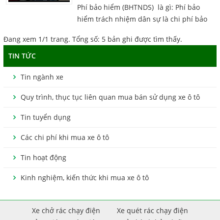
Phí bảo hiểm (BHTNDS) là gì: Phí bảo
hiểm trách nhiệm dân sự là chi phí bảo
hiểm chi trả cho người điều khiển
Đang xem 1/1 trang. Tổng số: 5 bản ghi được tìm thấy.
phương tiện khi tham gia giao ...
TIN TỨC
Tin ngành xe
Quy trình, thục tục liên quan mua bán sử dụng xe ô tô
Tin tuyển dụng
Các chi phí khi mua xe ô tô
Tin hoạt động
Kinh nghiệm, kiến thức khi mua xe ô tô
Xe chở rác chạy điện
Xe quét rác chạy điện